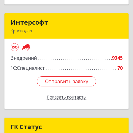
Интерсофт
Интерсофт
Краснодар
350020, Краснодарский край, Краснодар г,
Рашпилевская ул, дом № 179/1, оф.618
Внедрений
9345
Подробнее
1С:Специалист
70
Отправить заявку
Отправить заявку
Показать контакты
Назад
ГК Статус
ГК Статус