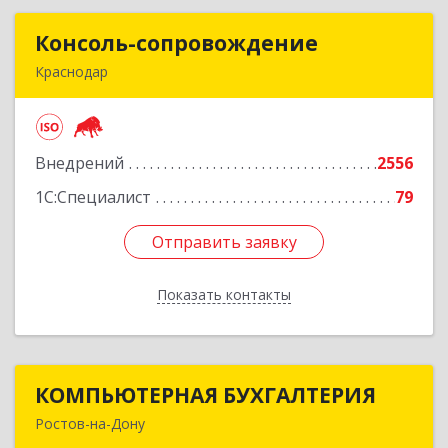
Консоль-сопровождение
Консоль-сопровождение
Краснодар
350051, Краснодарский край, Краснодар г,
Дзержинского ул, дом № 38/1
Внедрений
2556
Подробнее
1С:Специалист
79
Отправить заявку
Отправить заявку
Показать контакты
Назад
КОМПЬЮТЕРНАЯ БУХГАЛТЕРИЯ
КОМПЬЮТЕРНАЯ БУХГАЛТЕРИЯ
Ростов-на-Дону
344002, Ростовская обл, Ростов-на-Дону г,