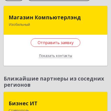
Магазин Компьютерлэнд
Магазин Компьютерлэнд
Изобильный
356140, Ставропольский край, Изобильный г,
Ленина ул, дом № 64
Отправить заявку
Подробнее
Отправить заявку
Показать контакты
Назад
Ближайшие партнеры из соседних
регионов
Бизнес ИТ
Бизнес ИТ
Ставрополь