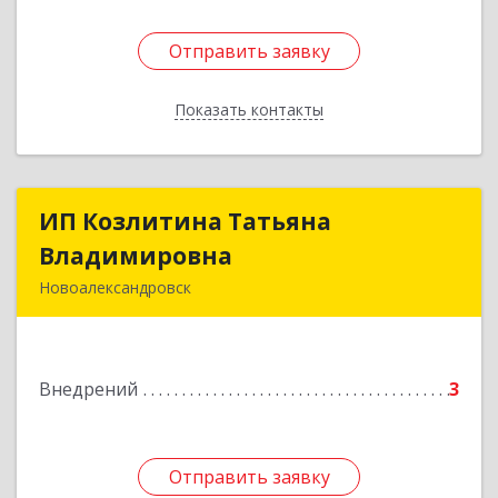
Отправить заявку
Отправить заявку
Показать контакты
Назад
ИП Козлитина Татьяна
ИП Козлитина Татьяна
Владимировна
Владимировна
Новоалександровск
356000, Ставропольский край,
Новоалександровск г, Гайдара пер, дом № 25
Внедрений
3
Подробнее
Отправить заявку
Отправить заявку