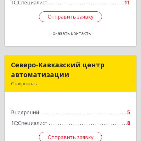
1С:Специалист
11
Отправить заявку
Отправить заявку
Показать контакты
Назад
Северо-Кавказский центр
Северо-Кавказский центр
автоматизации
автоматизации
Ставрополь
355037, Ставропольский край, Ставрополь г,
Доваторцев ул, дом № 30 Б, оф.214
Внедрений
5
Подробнее
1С:Специалист
8
Отправить заявку
Отправить заявку