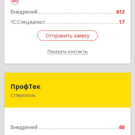
Подробнее
Внедрений
612
1С:Специалист
17
Отправить заявку
Отправить заявку
Показать контакты
Назад
ПрофТек
ПрофТек
Ставрополь
355000, Ставропольский край, Ставрополь г,
Дзержинского, дом № 158, оф.1404
Подробнее
Внедрений
60