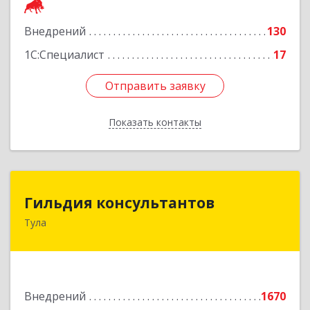
Подробнее
Внедрений
130
1С:Специалист
17
Отправить заявку
Отправить заявку
Показать контакты
Назад
Гильдия консультантов
Гильдия консультантов
Тула
300034, Тульская об, Тула г, Вересаева ул, дом
№ 10А, кв.XXVII, оф.6
Подробнее
Внедрений
1670