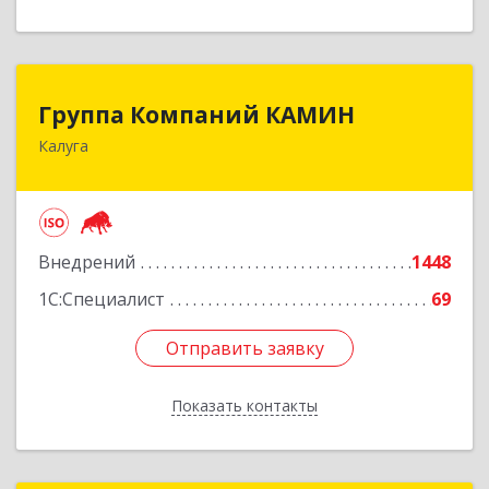
Группа Компаний КАМИН
Группа Компаний КАМИН
Калуга
248023, Калужская обл, Калуга г, Теренинский
пер, дом № 6а
Подробнее
Внедрений
1448
1С:Специалист
69
Отправить заявку
Отправить заявку
Показать контакты
Назад