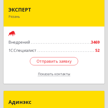
ЭКСПЕРТ
ЭКСПЕРТ
Рязань
390000, Рязанская обл, Рязань г, Сенная ул, дом
№ 10, корпус 3, пом.Н1
Подробнее
Внедрений
3469
1С:Специалист
52
Отправить заявку
Отправить заявку
Показать контакты
Назад
Адинэкс
Адинэкс