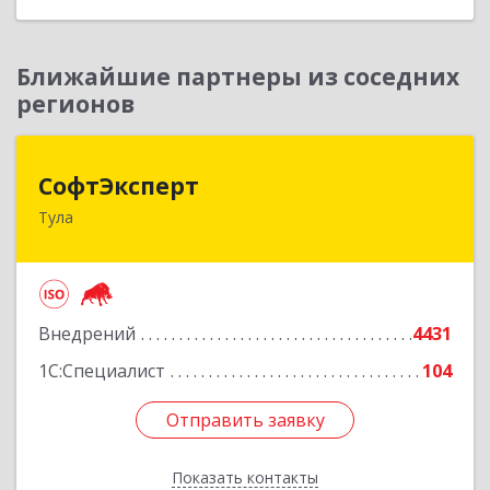
Ближайшие партнеры из соседних
регионов
СофтЭксперт
СофтЭксперт
Тула
300013, Тульская обл, Тула г, Болдина ул, дом №
41А, пом.47, оф.1-4
Подробнее
Внедрений
4431
1С:Специалист
104
Отправить заявку
Отправить заявку
Показать контакты
Назад