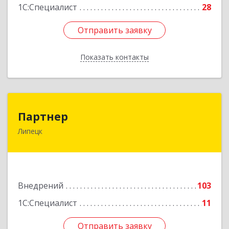
1С:Специалист
28
Отправить заявку
Отправить заявку
Показать контакты
Назад
Партнер
Партнер
Липецк
398002, Липецкая обл, г. Липецк, Тельмана ул,
дом № 21, пом.1
Подробнее
Внедрений
103
1С:Специалист
11
Отправить заявку
Отправить заявку