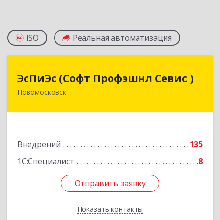
ISO
Реальная автоматизация
ЭсПиЭс (Софт Профэшнл Севис )
ЭсПиЭс (Софт Профэшнл Севис )
Новомосковск
301659, Тульская обл, Новомосковский р-н,
Новомосковск г, Шахтеров ул, дом № 33/33
Подробнее
Внедрений
135
1С:Специалист
8
Отправить заявку
Отправить заявку
Показать контакты
Назад