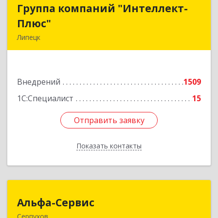
Группа компаний "Интеллект-
Группа компаний "Интеллект-
Плюс"
Плюс"
Липецк
398024, Липецкая обл, Липецк г, Победы пл,
дом № 8, 306
Внедрений
1509
Подробнее
1С:Специалист
15
Отправить заявку
Отправить заявку
Показать контакты
Назад
Альфа-Сервис
Альфа-Сервис
Серпухов