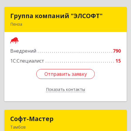
Группа компаний "ЭЛСОФТ"
Группа компаний "ЭЛСОФТ"
Пенза
440020, Пензенская обл, Пенза г, Суворова ул,
дом № 145, корпус а, оф.41
Внедрений
790
Подробнее
1С:Специалист
15
Отправить заявку
Отправить заявку
Показать контакты
Назад
Софт-Мастер
Софт-Мастер
Тамбов