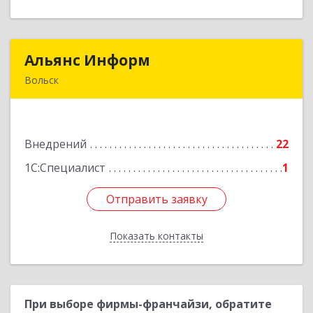
Альянс Информ
Альянс Информ
Вольск
412906, Саратовская обл, Вольск г,
Чернышевского ул, дом № 73А
Внедрений
22
Подробнее
1С:Специалист
1
Отправить заявку
Отправить заявку
Показать контакты
Назад
При выборе фирмы-франчайзи, обратите