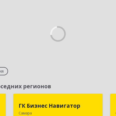
ия
седних регионов
т
ГК Бизнес Навигатор
ГК Бизнес Навигатор
Самара
,
443080, Самарская обл, Самара г,