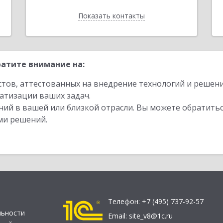
Показать контакты
Назад
атите внимание на:
стов, аттестованных на внедрение технологий и решен
атизации ваших задач.
ий в вашей или близкой отрасли. Вы можете обратитьс
ми решений.
Телефон:
+7 (495) 737-92-57
льности
Email:
site_v8@1c.ru