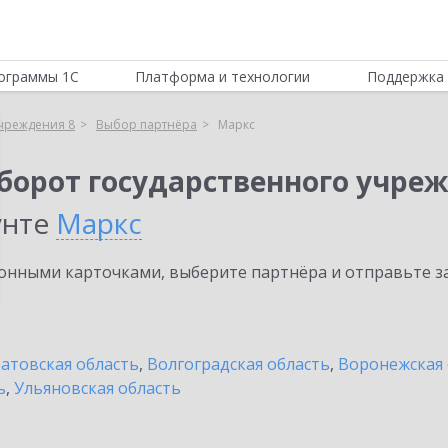
ограммы 1С
Платформа и технологии
Поддержка 
учреждения 8
Выбор партнёра
Маркс
борот государственного учреж
унте
Маркс
нными карточками, выберите партнёра и отправьте за
атовская область
,
Волгоградская область
,
Воронежская 
ь
,
Ульяновская область