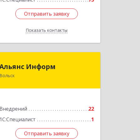
Отправить заявку
Отправить заявку
Показать контакты
Назад
Альянс Информ
Альянс Информ
Вольск
412906, Саратовская обл, Вольск г,
Чернышевского ул, дом № 73А
Подробнее
Внедрений
22
1С:Специалист
1
Отправить заявку
Отправить заявку