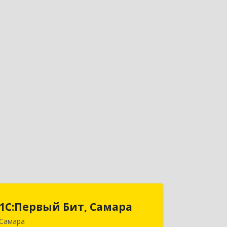
1С:Первый Бит, Самара
1С:Первый Бит, Самара
Самара
443013, Самарская обл, Самара г,