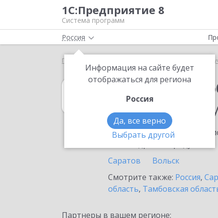
1С:Предприятие 8
Система программ
Россия
Пр
Главная
1С:Документооборот государственного 
Информация на сайте будет
отображаться для региона
1С:Документоо
Россия
в населенном п
Да, все верно
Ознакомьтесь с информацио
Выбрать другой
или внедрение продукта.
Саратов
Вольск
Смотрите также:
Россия
,
Сар
область
,
Тамбовская област
Партнеры в вашем регионе: