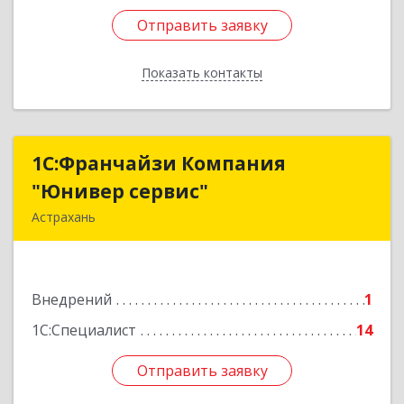
Отправить заявку
Отправить заявку
Показать контакты
Назад
1С:Франчайзи Компания
1С:Франчайзи Компания
"Юнивер сервис"
"Юнивер сервис"
Астрахань
414040, Астраханская обл, Астрахань г, Карла
Маркса пл., дом № 3, корпус 1, оф.№3 (2-й этаж)
Внедрений
1
Подробнее
1С:Специалист
14
Отправить заявку
Отправить заявку