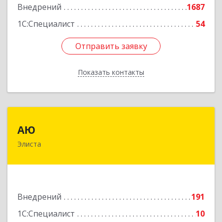
Внедрений
1687
1С:Специалист
54
Отправить заявку
Отправить заявку
Показать контакты
Назад
АЮ
АЮ
Элиста
358009, Калмыкия Респ, Элиста г, А.С.Пушкина
ул, дом № 20, оф.407
Подробнее
Внедрений
191
1С:Специалист
10