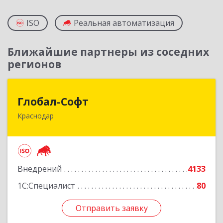
ISO
Реальная автоматизация
Ближайшие партнеры из соседних
регионов
Глобал-Софт
Глобал-Софт
Краснодар
350018, Краснодарский край, Краснодар г,
Сормовская ул, дом № 7
Подробнее
Внедрений
4133
1С:Специалист
80
Отправить заявку
Отправить заявку