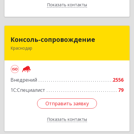
Показать контакты
Назад
Консоль-сопровождение
Консоль-сопровождение
Краснодар
350051, Краснодарский край, Краснодар г,
Дзержинского ул, дом № 38/1
Подробнее
Внедрений
2556
1С:Специалист
79
Отправить заявку
Отправить заявку
Показать контакты
Назад