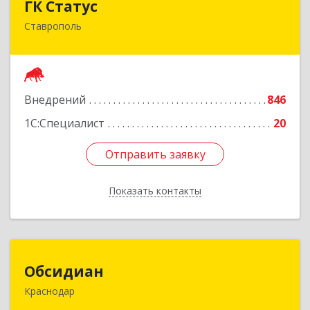
ГК Статус
Ставрополь
355002, Ставропольский край, Ставрополь г,
Лермонтова ул, дом № 187
Подробнее
Внедрений
846
1С:Специалист
20
Отправить заявку
Отправить заявку
Показать контакты
Назад
Обсидиан
Обсидиан
Краснодар
Краснодарский край, Краснодар г, 11-й