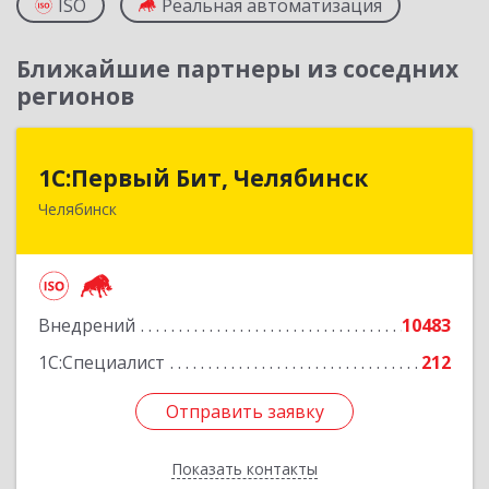
ISO
Реальная автоматизация
Ближайшие партнеры из соседних
регионов
1С:Первый Бит, Челябинск
1С:Первый Бит, Челябинск
Челябинск
454084, Челябинская обл, Челябинск г,
Каслинская ул, дом № 77, оф.109
Подробнее
Внедрений
10483
1С:Специалист
212
Отправить заявку
Отправить заявку
Показать контакты
Назад