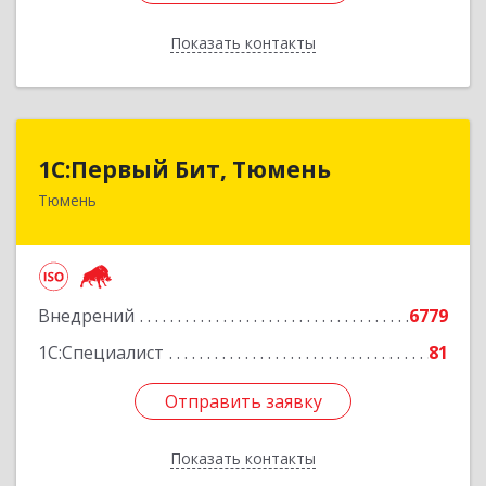
Показать контакты
Назад
1С:Первый Бит, Тюмень
1С:Первый Бит, Тюмень
Тюмень
625000, Тюменская обл, Тюмень г, Республики
ул, дом № 61, оф.712
Подробнее
Внедрений
6779
1С:Специалист
81
Отправить заявку
Отправить заявку
Показать контакты
Назад