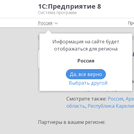
1С:Предприятие 8
Система программ
Россия
Пр
Главная
1С:Документооборот государственного 
Информация на сайте будет
отображаться для региона
1С:Документоо
Россия
в Архангельске
Да, все верно
Ознакомьтесь с информацио
Выбрать другой
или внедрение продукта.
Смотрите также:
Россия
,
Арх
область
,
Республика Карели
Партнеры в вашем регионе: