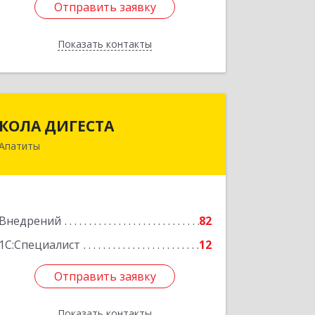
Отправить заявку
Отправить заявку
Показать контакты
Назад
КОЛА ДИГЕСТА
КОЛА ДИГЕСТА
Апатиты
184209, Мурманская обл, Апатиты г,
Космонавтов ул, дом № 17
Подробнее
Внедрений
82
1С:Специалист
12
Отправить заявку
Отправить заявку
Показать контакты
Назад