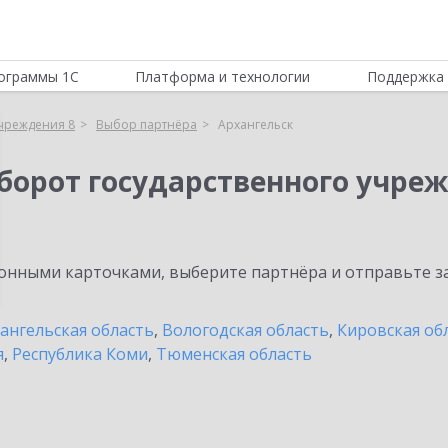
ограммы 1С
Платформа и технологии
Поддержка 
учреждения 8
Выбор партнёра
Архангельск
борот государственного учреж
нными карточками, выберите партнёра и отправьте за
ангельская область
,
Вологодская область
,
Кировская об
я
,
Республика Коми
,
Тюменская область