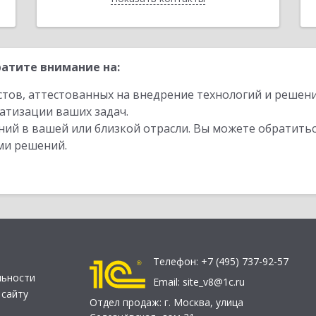
атите внимание на:
стов, аттестованных на внедрение технологий и решен
атизации ваших задач.
ий в вашей или близкой отрасли. Вы можете обратитьс
ми решений.
Телефон:
+7 (495) 737-92-57
льности
Email:
site_v8@1c.ru
 сайту
Отдел продаж:
г. Москва
,
улица