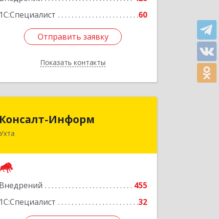
Подробнее
1С:Специалист
60
Отправить заявку
Отправить заявку
Показать контакты
Назад
Консалт-Информ
Консалт-Информ
Ухта
169300, Коми Респ, Ухта г, Строителей
пр-д 1, 2 под.,6 этаж
Подробнее
Внедрений
455
1С:Специалист
32