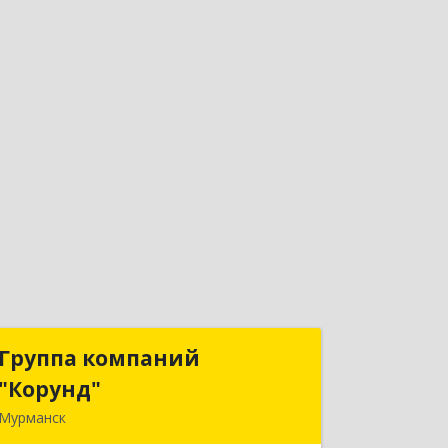
Группа компаний
Группа компаний
"Корунд"
"Корунд"
Мурманск
183025, Мурманская обл, Мурманск г,