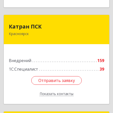
Катран ПСК
Катран ПСК
Красноярск
660022, Красноярский край, Красноярск г,
Партизана Железняка ул, дом № 19г, оф.307
Подробнее
Внедрений
159
1С:Специалист
39
Отправить заявку
Отправить заявку
Показать контакты
Назад