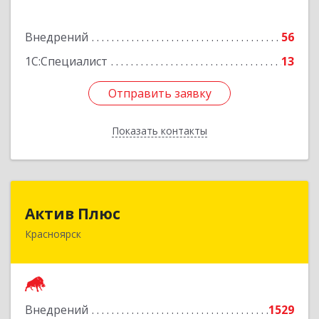
Подробнее
Внедрений
56
1С:Специалист
13
Отправить заявку
Отправить заявку
Показать контакты
Назад
Актив Плюс
Актив Плюс
Красноярск
660017, Красноярский край, Красноярск г,
Обороны ул, дом № 3, оф.220
Подробнее
Внедрений
1529