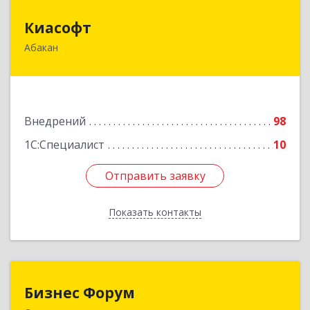
Киасофт
Киасофт
Абакан
655017, Хакасия Респ, Абакан г, Ивана Ярыгина
ул, дом № 34, оф.5
Подробнее
Внедрений
98
1С:Специалист
10
Отправить заявку
Отправить заявку
Показать контакты
Назад
Бизнес Форум
Бизнес Форум