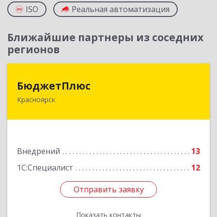
ISO
Реальная автоматизация
Ближайшие партнеры из соседних
регионов
БюджетПлюс
БюджетПлюс
Красноярск
660028, Красноярский край, Красноярск г,
Телевизорная ул, дом № 1, пом.401/3
Подробнее
Внедрений
13
1С:Специалист
12
Отправить заявку
Отправить заявку
Показать контакты
Назад