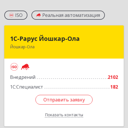
ISO
Реальная автоматизация
1С-Рарус Йошкар-Ола
1С-Рарус Йошкар-Ола
Йошкар-Ола
424004, Марий Эл Респ, Йошкар-Ола г, Волкова
ул, дом № 68
Подробнее
Внедрений
2102
1С:Специалист
182
Отправить заявку
Отправить заявку
Показать контакты
Назад