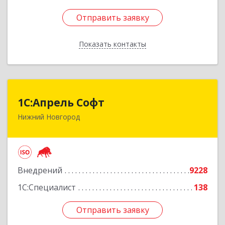
Отправить заявку
Отправить заявку
Показать контакты
Назад
1С:Апрель Софт
1С:Апрель Софт
Нижний Новгород
603000, Нижегородская обл, Нижний Новгород
г, Ульянова ул, дом № 10а, оф.715
Подробнее
Внедрений
9228
1С:Специалист
138
Отправить заявку
Отправить заявку