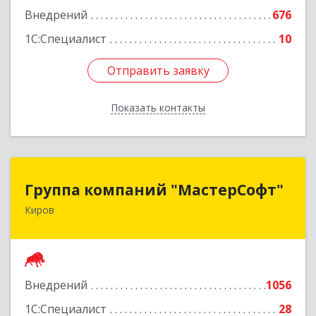
Внедрений
676
Подробнее
1С:Специалист
10
Отправить заявку
Отправить заявку
Показать контакты
Назад
Группа компаний "МастерСофт"
Группа компаний "МастерСофт"
Киров
610017, Кировская обл, Киров г, Маклина ул,
дом № 40
Подробнее
Внедрений
1056
1С:Специалист
28