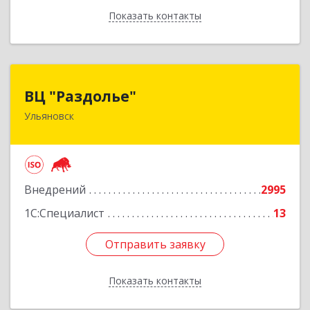
Показать контакты
Назад
ВЦ "Раздолье"
ВЦ "Раздолье"
Ульяновск
432001, Ульяновская обл, Ульяновск г, Марата
ул, дом № 13, оф.1
Подробнее
Внедрений
2995
1С:Специалист
13
Отправить заявку
Отправить заявку
Показать контакты
Назад