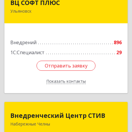
ВЦ СОФТ ПЛЮС
Ульяновск
432071, Ульяновская обл, Ульяновск г, Карла
Маркса ул, дом № 13А, корпус 2, оф.303
Подробнее
Внедрений
896
1С:Специалист
29
Отправить заявку
Отправить заявку
Показать контакты
Назад
Внедренческий Центр СТИВ
Внедренческий Центр СТИВ
Набережные Челны
423821, Татарстан Респ, Набережные Челны г,