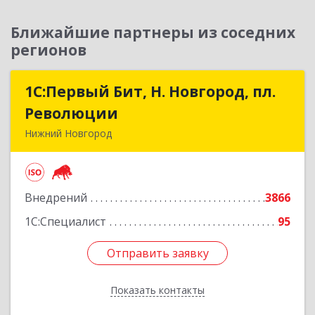
Ближайшие партнеры из соседних
регионов
1С:Первый Бит, Н. Новгород, пл.
1С:Первый Бит, Н. Новгород, пл.
Революции
Революции
Нижний Новгород
603002, Нижегородская обл, Нижний Новгород
г, Литвинова ул, дом № 74, корпус 31, пом.1
Внедрений
3866
Подробнее
1С:Специалист
95
Отправить заявку
Отправить заявку
Показать контакты
Назад