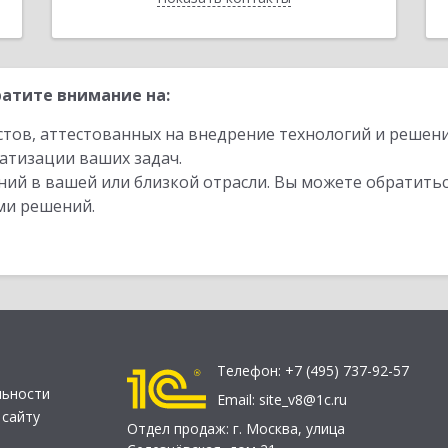
атите внимание на:
стов, аттестованных на внедрение технологий и решен
атизации ваших задач.
ий в вашей или близкой отрасли. Вы можете обратитьс
ми решений.
Телефон:
+7 (495) 737-92-57
льности
Email:
site_v8@1c.ru
 сайту
Отдел продаж:
г. Москва
,
улица