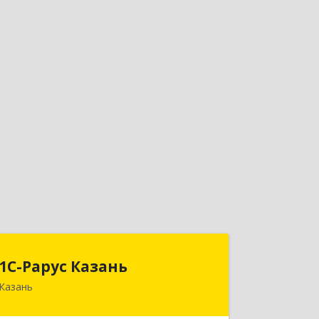
1С-Рарус Казань
1С-Рарус Казань
Казань
420088, Татарстан Респ, Казань г,
Победы пр-кт, дом № 159