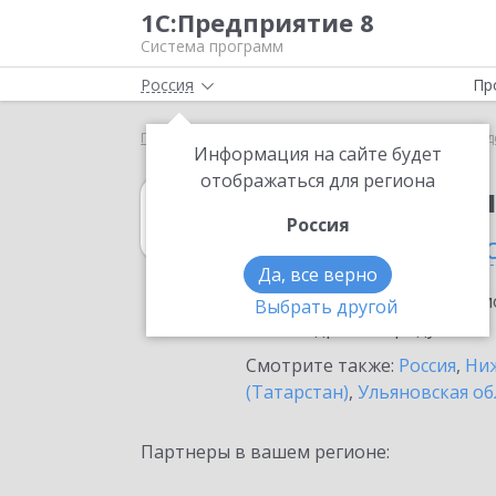
1С:Предприятие 8
Система программ
Россия
Пр
Главная
1С:Бухгалтерия государственного учрежд
Информация на сайте будет
отображаться для региона
1С:Бухгалтерия
Россия
в Чувашской Рес
Да, все верно
Ознакомьтесь с информацио
Выбрать другой
или внедрение продукта.
Смотрите также:
Россия
,
Ниж
(Татарстан)
,
Ульяновская об
Партнеры в вашем регионе: