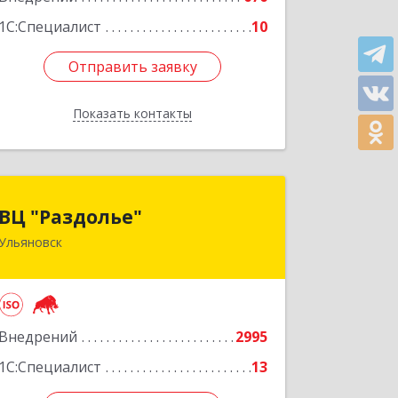
Подробнее
1С:Специалист
10
Отправить заявку
Отправить заявку
Показать контакты
Назад
ВЦ "Раздолье"
ВЦ "Раздолье"
Ульяновск
432001, Ульяновская обл, Ульяновск г,
Марата ул, дом № 13, оф.1
Подробнее
Внедрений
2995
1С:Специалист
13