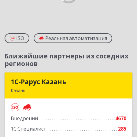
ISO
Реальная автоматизация
Ближайшие партнеры из соседних
регионов
1С-Рарус Казань
1С-Рарус Казань
Казань
420088, Татарстан Респ, Казань г, Победы пр-
кт, дом № 159
Внедрений
4670
Подробнее
1С:Специалист
285