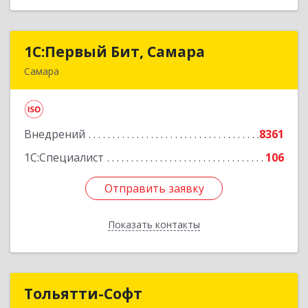
1С:Первый Бит, Самара
1С:Первый Бит, Самара
Самара
443013, Самарская обл, Самара г, Дачная ул,
дом № 24, пом.2/25
Внедрений
8361
Подробнее
1С:Специалист
106
Отправить заявку
Отправить заявку
Показать контакты
Назад
Тольятти-Софт
Тольятти-Софт