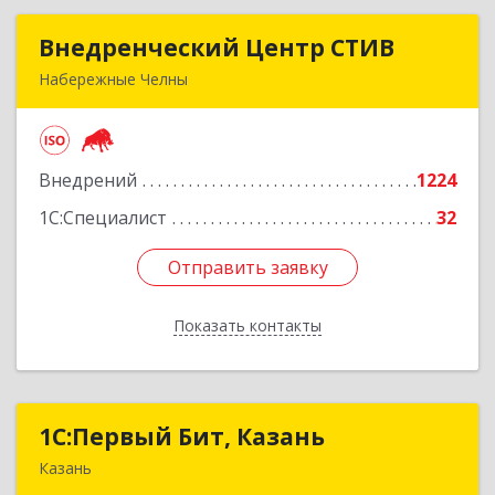
Внедренческий Центр СТИВ
Внедренческий Центр СТИВ
Набережные Челны
423821, Татарстан Респ, Набережные Челны г,
Автозаводский пр-кт, дом № 37Е, корпус 5Н,
оф.1
Внедрений
1224
Подробнее
1С:Специалист
32
Отправить заявку
Отправить заявку
Показать контакты
Назад
1С:Первый Бит, Казань
1С:Первый Бит, Казань
Казань
420133, Татарстан Респ, Казань г, Ямашева пр-