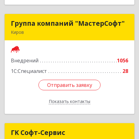
Группа компаний "МастерСофт"
Группа компаний "МастерСофт"
Киров
610017, Кировская обл, Киров г, Маклина ул,
дом № 40
Внедрений
1056
Подробнее
1С:Специалист
28
Отправить заявку
Отправить заявку
Показать контакты
Назад
ГK Софт-Сервис
ГK Софт-Сервис