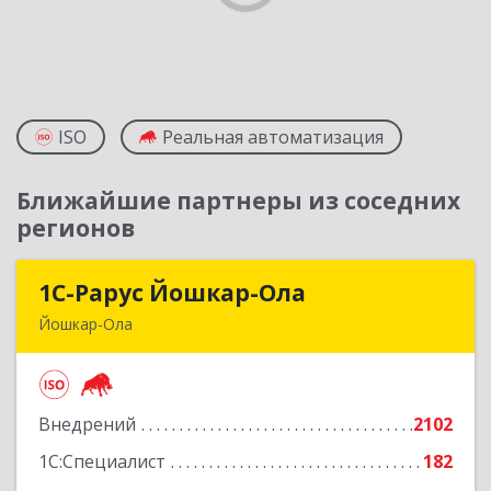
ISO
Реальная автоматизация
Ближайшие партнеры из соседних
регионов
1С-Рарус Йошкар-Ола
1С-Рарус Йошкар-Ола
Йошкар-Ола
424004, Марий Эл Респ, Йошкар-Ола г, Волкова
ул, дом № 68
Внедрений
2102
Подробнее
1С:Специалист
182