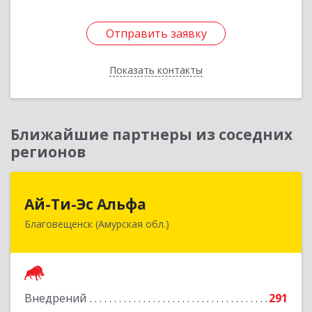
Отправить заявку
Отправить заявку
Показать контакты
Назад
Ближайшие партнеры из соседних
регионов
Ай-Ти-Эс Альфа
Ай-Ти-Эс Альфа
Благовещенск (Амурская обл.)
675000, Амурская обл, Благовещенск г, Зейская
ул, дом № 134, оф.515
Подробнее
Внедрений
291