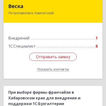
Веска
Веска
Петропавловск-Камчатский
683031, Камчатский край, Петропавловск-
Камчатский г, Карла Маркса пр-кт, дом № 29/1,
оф.300
Подробнее
Внедрений
1
1С:Специалист
6
Отправить заявку
Отправить заявку
Показать контакты
Назад
При выборе фирмы-франчайзи в
Хабаровском крае для внедрения и
поддержки 1С:Бухгалтерии