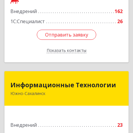
Подробнее
Внедрений
162
1С:Специалист
26
Отправить заявку
Отправить заявку
Показать контакты
Назад
Информационные Технологии
Информационные Технологии
Южно-Сахалинск
693006, Сахалинская обл, Южно-Сахалинск г,
Ленина ул, дом № 321/1, этаж 6
Подробнее
Внедрений
23