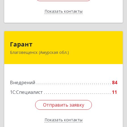
Показать контакты
Назад
Гарант
Гарант
Благовещенск (Амурская обл.)
675000, Амурская обл, Благовещенск г, Ленина
ул, дом № 159
Подробнее
Внедрений
84
1С:Специалист
11
Отправить заявку
Отправить заявку
Показать контакты
Назад