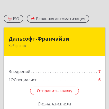
ISO
Реальная автоматизация
Дальсофт-Франчайзи
Дальсофт-Франчайзи
Хабаровск
680017, Хабаровский край, Хабаровск г,
Постышева ул, дом № 22а, оф.609
Подробнее
Внедрений
7
1С:Специалист
6
Отправить заявку
Отправить заявку
Показать контакты
Назад