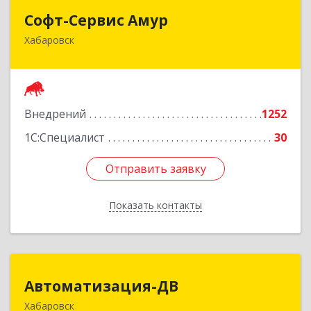
Софт-Сервис Амур
Софт-Сервис Амур
Хабаровск
680000, Хабаровский край, Хабаровск г,
Муравьева-Амурского ул., дом № 4, оф.19
Подробнее
Внедрений
1252
1С:Специалист
30
Отправить заявку
Отправить заявку
Показать контакты
Назад
Автоматизация-ДВ
Автоматизация-ДВ
Хабаровск
680013, Хабаровский край, Хабаровск г,