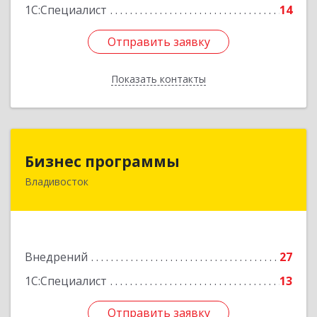
1С:Специалист
14
Отправить заявку
Отправить заявку
Показать контакты
Назад
Бизнес программы
Бизнес программы
Владивосток
690001, Приморский край, Владивосток г,
Маньчжурская ул, дом № 76
Подробнее
Внедрений
27
1С:Специалист
13
Отправить заявку
Отправить заявку