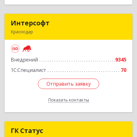
Интерсофт
Интерсофт
Краснодар
350020, Краснодарский край, Краснодар г,
Рашпилевская ул, дом № 179/1, оф.618
Внедрений
9345
Подробнее
1С:Специалист
70
Отправить заявку
Отправить заявку
Показать контакты
Назад
ГК Статус
ГК Статус