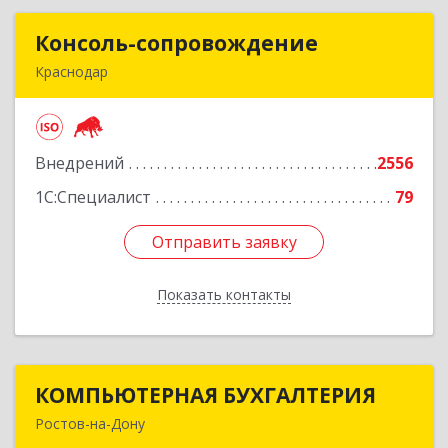
Консоль-сопровождение
Консоль-сопровождение
Краснодар
350051, Краснодарский край, Краснодар г,
Дзержинского ул, дом № 38/1
Внедрений
2556
Подробнее
1С:Специалист
79
Отправить заявку
Отправить заявку
Показать контакты
Назад
КОМПЬЮТЕРНАЯ БУХГАЛТЕРИЯ
КОМПЬЮТЕРНАЯ БУХГАЛТЕРИЯ
Ростов-на-Дону
344002, Ростовская обл, Ростов-на-Дону г,