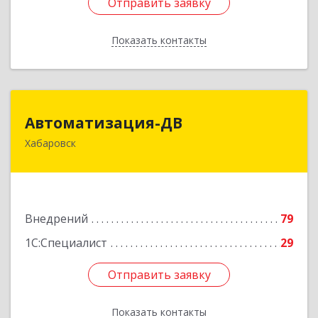
Отправить заявку
Отправить заявку
Показать контакты
Назад
Автоматизация-ДВ
Автоматизация-ДВ
Хабаровск
680013, Хабаровский край, Хабаровск г,
Шабадина ул, дом № 19а, оф.200
Подробнее
Внедрений
79
1С:Специалист
29
Отправить заявку
Отправить заявку
Показать контакты
Назад