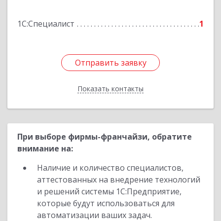
Амуре г, Димитрова, дом № 5, кв.302
1С:Специалист
1
Подробнее
Отправить заявку
Отправить заявку
Показать контакты
Назад
При выборе фирмы-франчайзи, обратите
внимание на:
Наличие и количество специалистов,
аттестованных на внедрение технологий
и решений системы 1С:Предприятие,
которые будут использоваться для
автоматизации ваших задач.