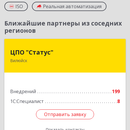
ISO
Реальная автоматизация
Ближайшие партнеры из соседних
регионов
ЦПО "Статус"
ЦПО "Статус"
Вилюйск
677000, Саха /Якутия/ Респ, Якутск г, Ленина пр-
кт, дом № 1, оф.427
Подробнее
Внедрений
199
1С:Специалист
8
Отправить заявку
Отправить заявку
Показать контакты
Назад