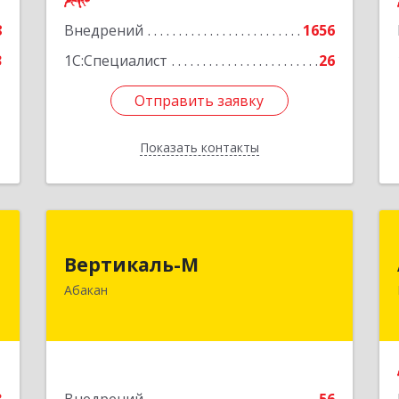
Кемерово г, Мичурина ул, дом № 13А,
8
Внедрений
этаж 3, пом.2, оф.301
1656
3
1С:Специалист
26
Подробнее
Отправить заявку
Отправить заявку
Показать контакты
Назад
и
Вертикаль-М
Вертикаль-М
-
655017, Хакасия Респ, Абакан г,
Абакан
й
Чертыгашева ул, дом № 124, кв.97Н
1
Подробнее
е