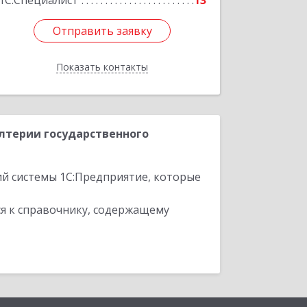
1С:Специалист
13
Отправить заявку
Отправить заявку
Показать контакты
Назад
лтерии государственного
ий системы 1С:Предприятие, которые
я к справочнику, содержащему