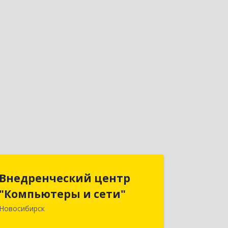
Внедренческий центр
Внедренческий центр
"Компьютеры и сети"
"Компьютеры и сети"
Новосибирск
630075, Новосибирская обл,
Новосибирск г, Залесского, дом № 5/1,