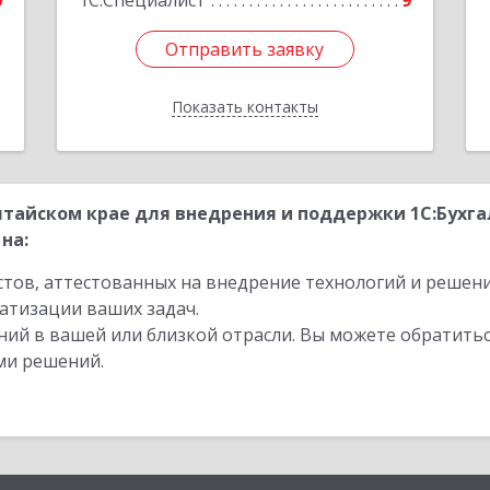
0
1С:Специалист
9
Отправить заявку
Отправить заявку
Показать контакты
Назад
тайском крае для внедрения и поддержки 1С:Бухга
на:
стов, аттестованных на внедрение технологий и решен
атизации ваших задач.
ий в вашей или близкой отрасли. Вы можете обратитьс
ми решений.