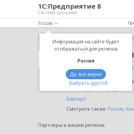
1С:Предприятие 8
Система программ
Россия
Пр
Главная
1С:Бухгалтерия государственного учрежд
Информация на сайте будет
отображаться для региона
1С:Бухгалтерия
Россия
в Алтайском кра
Да, все верно
Ознакомьтесь с информацио
Выбрать другой
или внедрение продукта.
Барнаул
Смотрите также:
Россия
,
Кем
Партнеры в вашем регионе: