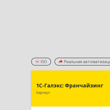
ISO
Реальная автоматизац
1С-Галэкс: Франчайзин
1С-Галэкс: Франчайзинг
656015, Алтайский край, Барнаул г
Барнаул
Деповская ул, дом № 7, каб.А-10
Подробне