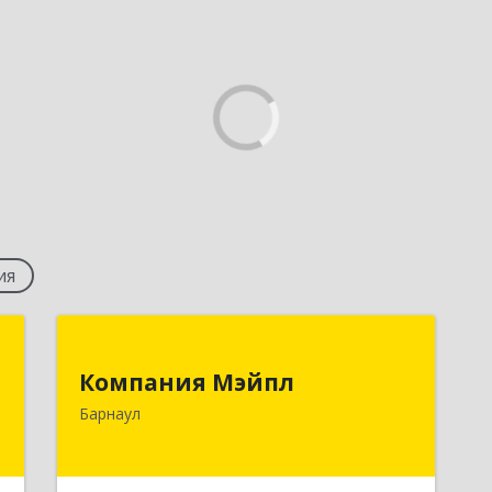
ия
г
Компания Мэйпл
Компания Мэйпл
,
656038, Алтайский край, Барнаул г,
Барнаул
5
Комсомольский пр-кт, дом № 112
е
Подробнее