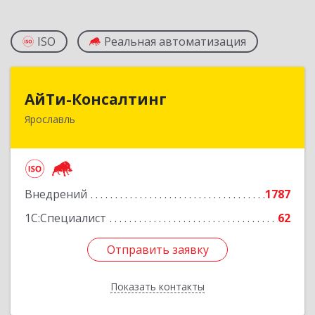
ISO
Реальная автоматизация
АйТи-Консалтинг
АйТи-Консалтинг
Ярославль
150007, Ярославская обл, Ярославль г, Урочская
ул, дом № 19, пом.28
Подробнее
Внедрений
1787
1С:Специалист
62
Отправить заявку
Отправить заявку
Показать контакты
Назад