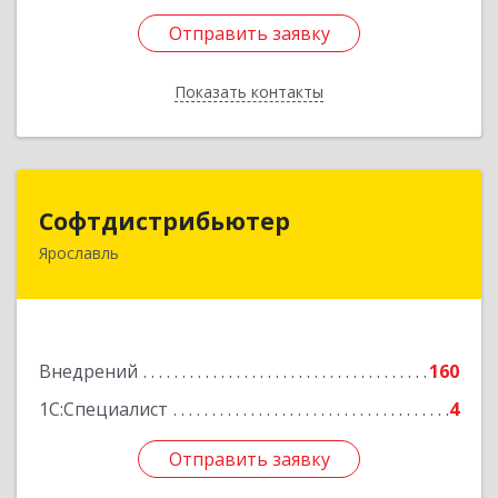
Отправить заявку
Отправить заявку
Показать контакты
Назад
Софтдистрибьютер
Софтдистрибьютер
Ярославль
150045, Ярославская обл, Ярославль г,
Ленинградский пр-кт, дом № 83, кв.95
Подробнее
Внедрений
160
1С:Специалист
4
Отправить заявку
Отправить заявку