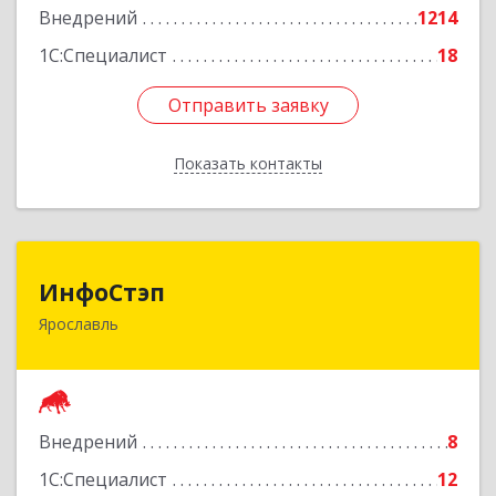
Внедрений
1214
1С:Специалист
18
Отправить заявку
Отправить заявку
Показать контакты
Назад
ИнфоСтэп
ИнфоСтэп
Ярославль
150054, Ярославская обл, Ярославль г, Ленина
пр-кт, дом № 44, оф.311
Подробнее
Внедрений
8
1С:Специалист
12