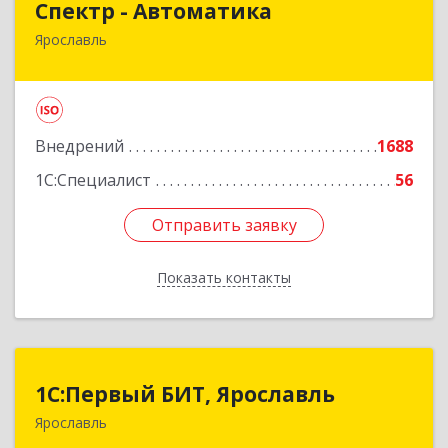
Спектр - Автоматика
Ярославль
150054, Ярославская обл, Ярославль г, Щапова
ул, дом № 20, оф.503
Подробнее
Внедрений
1688
1С:Специалист
56
Отправить заявку
Отправить заявку
Показать контакты
Назад
1С:Первый БИТ, Ярославль
1С:Первый БИТ, Ярославль
Ярославль
150000, Ярославская обл, Ярославль г,