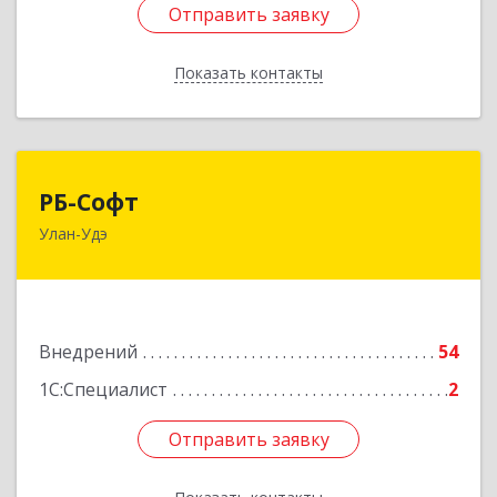
Отправить заявку
Отправить заявку
Показать контакты
Назад
РБ-Софт
РБ-Софт
Улан-Удэ
670000, Бурятия Респ, Улан-Удэ г, Балтахинова
ул, дом № 17, блок Е, оф.215
Подробнее
Внедрений
54
1С:Специалист
2
Отправить заявку
Отправить заявку