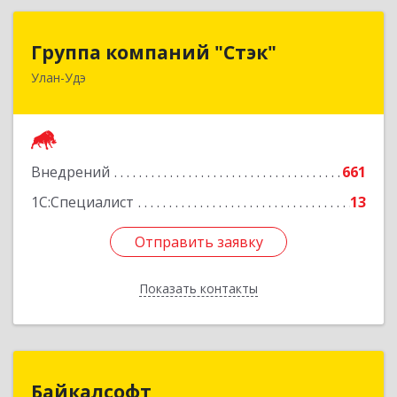
Группа компаний "Стэк"
Группа компаний "Стэк"
Улан-Удэ
670000, Бурятия Респ, Улан-Удэ г, Советская ул,
дом № 25
Подробнее
Внедрений
661
1С:Специалист
13
Отправить заявку
Отправить заявку
Показать контакты
Назад
Байкалсофт
Байкалсофт