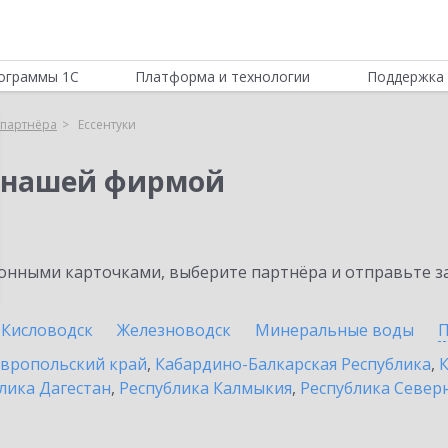
ограммы 1С
Платформа и технологии
Поддержка 
партнёра
Ессентуки
 нашей фирмой
нными карточками, выберите партнёра и отправьте за
Кисловодск
Железноводск
Минеральные воды
П
вропольский край
,
Кабардино-Балкарская Республика
,
К
лика Дагестан
,
Республика Калмыкия
,
Республика Северн