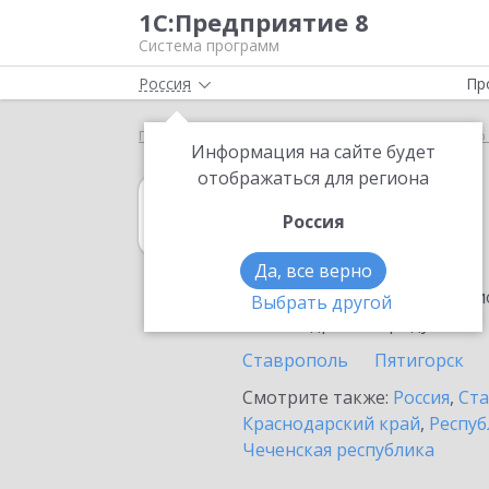
1С:Предприятие 8
Система программ
Россия
Пр
Главная
1С:Управление нашей фирмой
Выбор 
Информация на сайте будет
отображаться для региона
1С:Управление
Россия
в Ессентуках
Да, все верно
Ознакомьтесь с информацио
Выбрать другой
или внедрение продукта.
Ставрополь
Пятигорск
Смотрите также:
Россия
,
Ста
Краснодарский край
,
Респуб
Чеченская республика