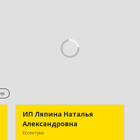
ия
м
ИП Ляпина Наталья
ИП Ляпина Наталья
ч
Александровна
Александровна
Ессентуки
,
357600, Ставропольский край,