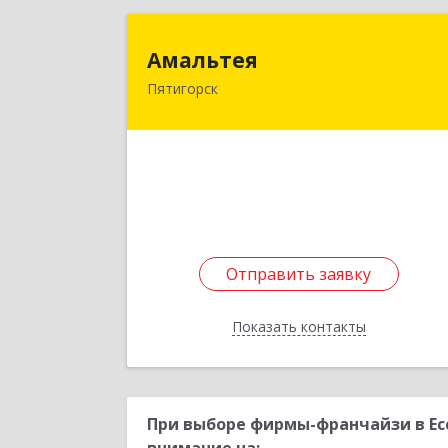
Амальте
Амальтея
Пятигорск
357500, Ставропольский край
Пятигорск г, Комарова ул, дом № 3
Подробне
Отправить заявку
Отправить заявку
Показать контакты
Назад
При выборе фирмы-франчайзи в Ес