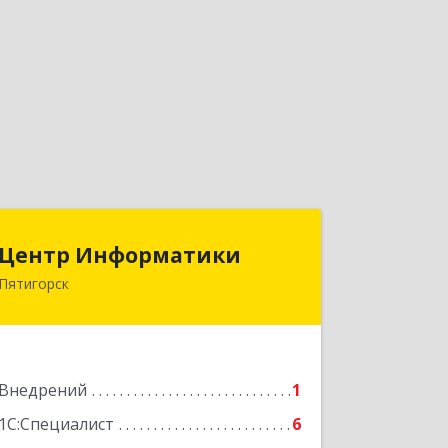
Центр Информатики
Центр Информатики
Пятигорск
357500, Ставропольский край,
Пятигорск г, Московская ул, дом № 84
Подробнее
Внедрений
1
1С:Специалист
6