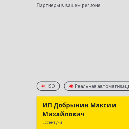
Партнеры в вашем регионе:
ISO
Реальная автоматизац
ИП Добрынин Максим
ИП Добрынин Макси
Михайлович
Михайлови
Ессентуки
357601, Ставропольский край