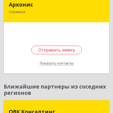
Арконис
Арконис
Снежинск
456773, Челябинская обл, Снежинск г,
Захаренкова ул, дом № 1
Подробнее
Отправить заявку
Отправить заявку
Показать контакты
Назад
Ближайшие партнеры из соседних
регионов
ОВК Консалтинг
ОВК Консалтинг