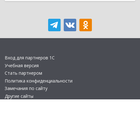
Вход для партнеров 1С
Учебная версия
Стать партнером
Политика конфиденциальности
Замечания по сайту
Другие сайты
Телефон:
+7 (495) 737-92-57
Email:
site_v8@1c.ru
Отдел продаж:
г. Москва
,
улица Селезнёвская, дом 21