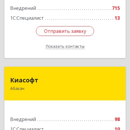
Внедрений
715
1С:Специалист
13
Отправить заявку
Отправить заявку
Показать контакты
Назад
Киасофт
Киасофт
Абакан
655017, Хакасия Респ, Абакан г, Ивана Ярыгина
ул, дом № 34, оф.5
Подробнее
Внедрений
98
1С:Специалист
10