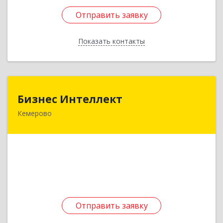
Отправить заявку
Отправить заявку
Показать контакты
Назад
Бизнес Интеллект
Бизнес Интеллект
Кемерово
650021, Кемеровская обл, Кемерово г,
Красноармейская ул, дом № 8, корпус 1
Подробнее
Отправить заявку
Отправить заявку