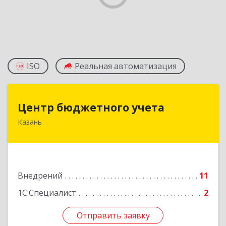
ISO
Реальная автоматизация
Центр бюджетного учета
Центр бюджетного учета
Казань
420108, Татарстан Респ, Казань г, Мазита
Гафури ул, дом № 50, пом.203
Подробнее
Внедрений
11
1С:Специалист
2
Отправить заявку
Отправить заявку