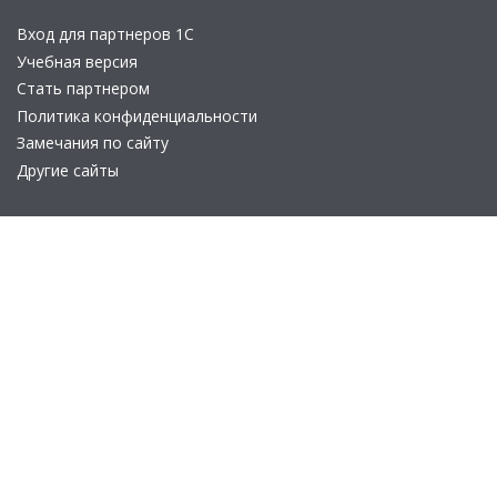
Вход для партнеров 1С
Учебная версия
Стать партнером
Политика конфиденциальности
Замечания по сайту
Другие сайты
Телефон:
+7 (495) 737-92-57
Email:
site_v8@1c.ru
Отдел продаж:
г. Москва
,
улица Селезнёвская, дом 21
© 2026 АО «Группа 1С» (правопреемник «1С»). Все права на сайт
защищены
© 2011- 2026 ООО «1С-Софт» (
о компании
).
Исключительное право на технологическую платформу