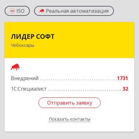
ISO
Реальная автоматизация
ЛИДЕР СОФТ
ЛИДЕР СОФТ
Чебоксары
428018, Чувашская Республика - Чувашия,
Чебоксары г, Московский пр-кт, дом № 17,
строение 1
Подробнее
Внедрений
1731
1С:Специалист
32
Отправить заявку
Отправить заявку
Показать контакты
Назад