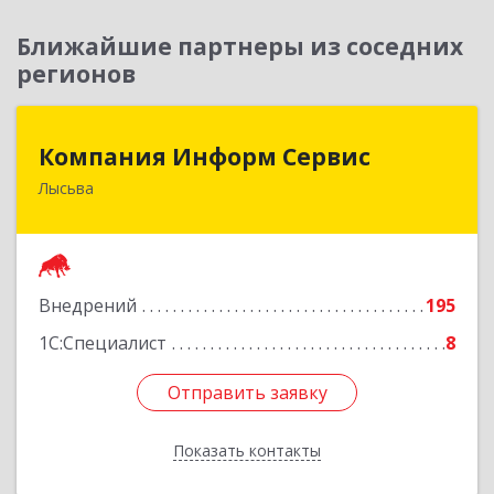
Ближайшие партнеры из соседних
регионов
Компания Информ Сервис
Компания Информ Сервис
Лысьва
618909, Пермский край, Лысьва г, Металлистов
ул, дом № 3, оф.535
Подробнее
Внедрений
195
1С:Специалист
8
Отправить заявку
Отправить заявку
Показать контакты
Назад