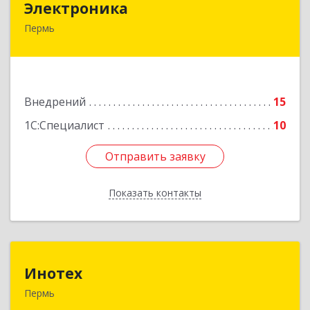
Электроника
Пермь
614060, Пермский край, Пермь г, Гагарина б-р,
дом № 17
Подробнее
Внедрений
15
1С:Специалист
10
Отправить заявку
Отправить заявку
Показать контакты
Назад
Инотех
Инотех
Пермь
614107, Пермский край, Пермь г, Уральская ул,