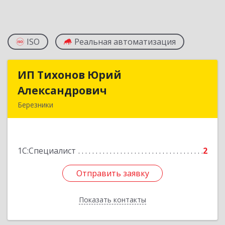
ISO
Реальная автоматизация
ИП Тихонов Юрий
ИП Тихонов Юрий
Александрович
Александрович
Березники
618400, Пермский край, Березники г, Карла
Маркса ул, дом № 48, оф.431
1С:Специалист
2
Подробнее
Отправить заявку
Отправить заявку
Показать контакты
Назад