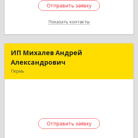
Отправить заявку
Отправить заявку
Показать контакты
Назад
ИП Михалев Андрей
ИП Михалев Андрей
Александрович
Александрович
Пермь
614022, Пермский край, Пермь г, Мира ул, дом
№ 11, кв.242
Подробнее
Отправить заявку
Отправить заявку