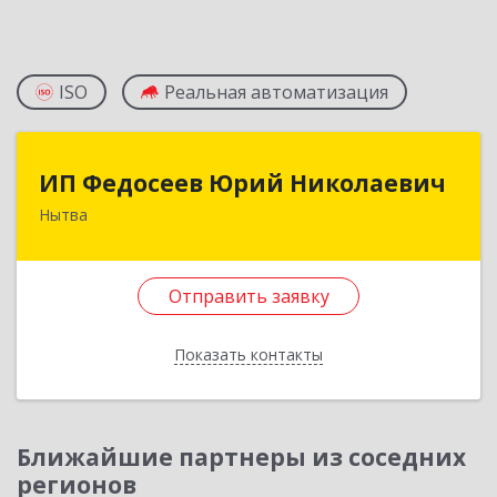
ISO
Реальная автоматизация
ИП Федосеев Юрий Николаевич
ИП Федосеев Юрий Николаевич
Нытва
617000, Пермский край, Нытвенский р-н,
Нытва г, Ленина пр-кт, дом № 36 8
Отправить заявку
Подробнее
Отправить заявку
Показать контакты
Назад
Ближайшие партнеры из соседних
регионов