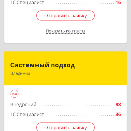
1С:Специалист
16
Отправить заявку
Отправить заявку
Показать контакты
Назад
Системный подход
Системный подход
Владимир
600022, Владимирская обл, Владимир г, Ленина
пр-кт, дом № 73, пом.51
Подробнее
Внедрений
98
1С:Специалист
36
Отправить заявку
Отправить заявку