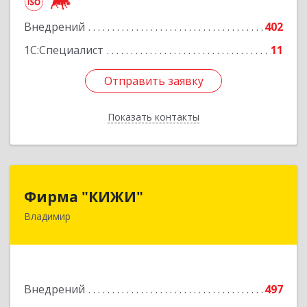
Подробнее
Внедрений
402
1С:Специалист
11
Отправить заявку
Отправить заявку
Показать контакты
Назад
Фирма "КИЖИ"
Фирма "КИЖИ"
Владимир
600000, Владимирская обл, Владимир г,
Диктора Левитана ул, дом № 4-г
Подробнее
Внедрений
497