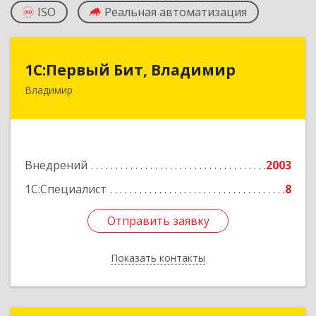
ISO
Реальная автоматизация
1С:Первый Бит, Владимир
1С:Первый Бит, Владимир
Владимир
600022, Владимирская обл, Владимир г,
Крайнова ул, дом № 4, оф.IV
Подробнее
Внедрений
2003
1С:Специалист
8
Отправить заявку
Отправить заявку
Показать контакты
Назад