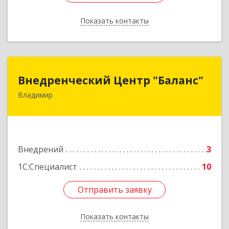
Показать контакты
Назад
Внедренческий Центр "Баланс"
Внедренческий Центр "Баланс"
Владимир
600001, Владимирская обл, Владимир г,
Офицерская ул, дом № 16, оф. 5
Подробнее
Внедрений
3
1С:Специалист
10
Отправить заявку
Отправить заявку
Показать контакты
Назад