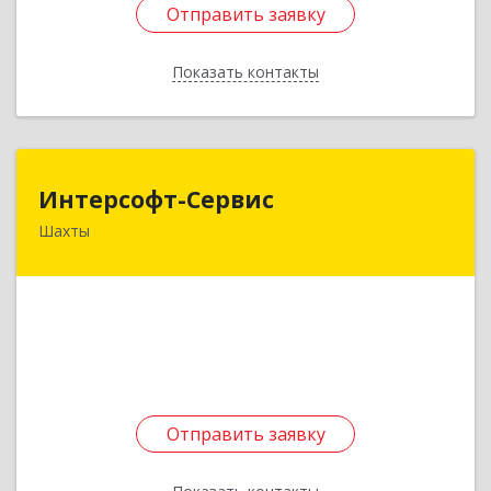
Отправить заявку
Отправить заявку
Показать контакты
Назад
Интерсофт-Сервис
Интерсофт-Сервис
Шахты
346480, Ростовская обл, Шахты г, Советская ул,
дом № 279/10
Подробнее
Отправить заявку
Отправить заявку