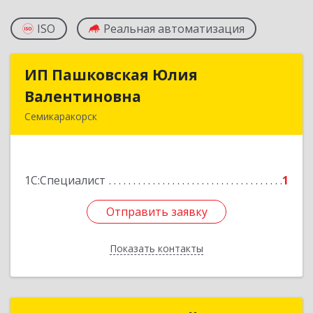
ISO
Реальная автоматизация
ИП Пашковская Юлия
ИП Пашковская Юлия
Валентиновна
Валентиновна
Семикаракорск
346645, Ростовская обл, Семикаракорский р-н,
Золотаревка х, Октябрьская ул, дом № 35
1С:Специалист
1
Подробнее
Отправить заявку
Отправить заявку
Показать контакты
Назад