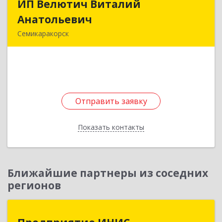
ИП Велютич Виталий
ИП Велютич Виталий
Анатольевич
Анатольевич
Семикаракорск
346630, Ростовская обл, Семикаракорск г,
В.А.Закруткина пр-кт, дом № 35
Подробнее
Отправить заявку
Отправить заявку
Показать контакты
Назад
Ближайшие партнеры из соседних
регионов
Предприятие ИНИС