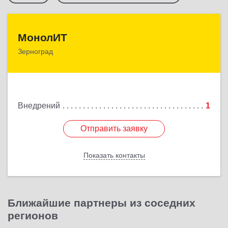
МонолИТ
МонолИТ
Зерноград
347740, Ростовская обл, Зерноградский р-н,
Зерноград г, Березовая ул, дом № 4А, оф.50
Подробнее
Внедрений
1
Отправить заявку
Отправить заявку
Показать контакты
Назад
Ближайшие партнеры из соседних
регионов