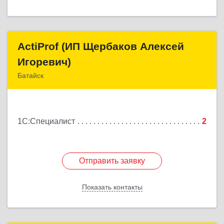
ActiProf (ИП Щербаков Алексей
ActiProf (ИП Щербаков Алексей
Игоревич)
Игоревич)
Батайск
346885, Ростовская обл, Батайск г, Огородная ул,
дом № 97
1С:Специалист
2
Подробнее
Отправить заявку
Отправить заявку
Показать контакты
Назад