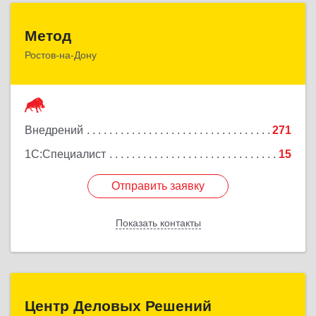
Метод
Метод
Ростов-на-Дону
344029, Ростовская обл, Ростов-на-Дону г,
Сельмаш пр-кт, Здание № 90а, оф.509
Подробнее
Внедрений
271
1С:Специалист
15
Отправить заявку
Отправить заявку
Показать контакты
Назад
Центр Деловых Решений
Центр Деловых Решений