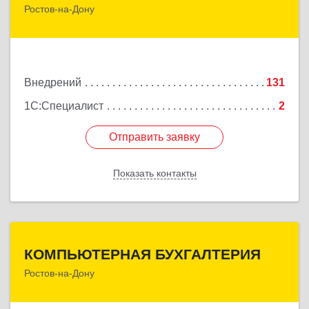
Ростов-на-Дону
344029, Ростовская обл, Ростов-на-Дону г,
Сельмаш пр-кт, Здание № 90а, этаж 3, оф.319
Подробнее
Внедрений
131
1С:Специалист
2
Отправить заявку
Отправить заявку
Показать контакты
Назад
КОМПЬЮТЕРНАЯ БУХГАЛТЕРИЯ
КОМПЬЮТЕРНАЯ БУХГАЛТЕРИЯ
Ростов-на-Дону
344002, Ростовская обл, Ростов-на-Дону г,
Социалистическая ул, дом № 107А