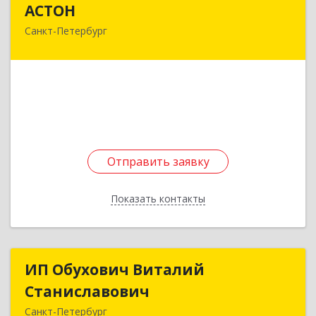
АСТОН
Санкт-Петербург
196210, Санкт-Петербург г, Пилотов ул, дом №
32
Подробнее
Отправить заявку
Отправить заявку
Показать контакты
Назад
ИП Обухович Виталий
ИП Обухович Виталий
Станиславович
Станиславович
Санкт-Петербург