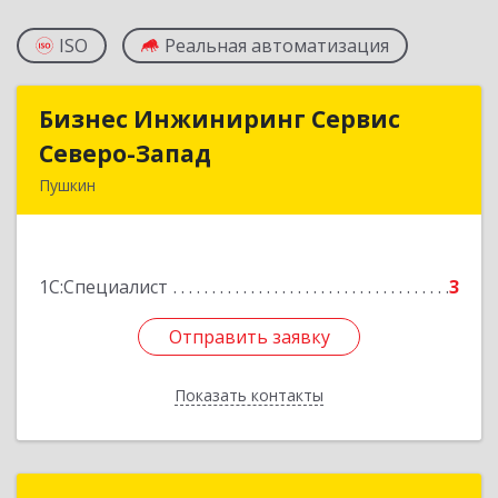
ISO
Реальная автоматизация
Бизнес Инжиниринг Сервис
Бизнес Инжиниринг Сервис
Северо-Запад
Северо-Запад
Пушкин
196603, Санкт-Петербург г, Пушкин г,
Красносельское ш, дом № 14, корпус 1,стр.1,
кв.35
1С:Специалист
3
Подробнее
Отправить заявку
Отправить заявку
Показать контакты
Назад