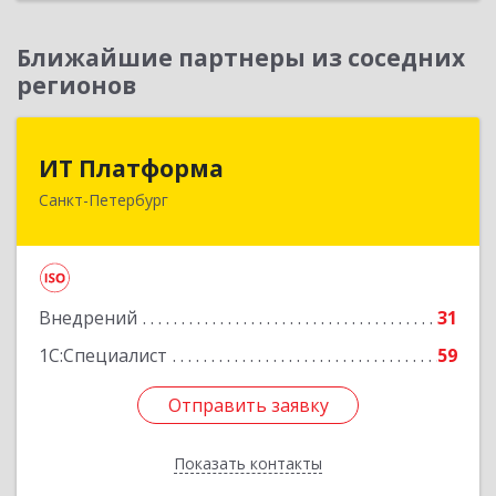
Ближайшие партнеры из соседних
регионов
ИТ Платформа
ИТ Платформа
Санкт-Петербург
196066, Санкт-Петербург г, Московский пр-кт,
дом № 212, литера А, вход 249Н, пом.19, оф.
7013
Подробнее
Внедрений
31
1С:Специалист
59
Отправить заявку
Отправить заявку
Показать контакты
Назад