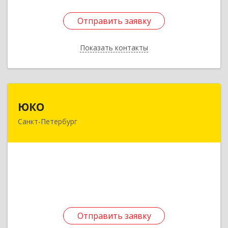
Отправить заявку
Отправить заявку
Показать контакты
Назад
ЮКО
ЮКО
Санкт-Петербург
196240, Санкт-Петербург г, 4-й Предпортовый
проезд, дом № 2, литера Л
Подробнее
Отправить заявку
Отправить заявку