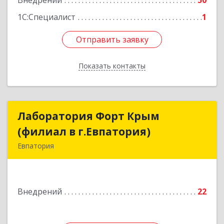
Внедрений
50
1С:Специалист
1
Отправить заявку
Отправить заявку
Показать контакты
Назад
Лаборатория Форт Крым
Лаборатория Форт Крым
(филиал в г.Евпатория)
(филиал в г.Евпатория)
Евпатория
296526, Крым Респ, Сакский р-н, Суворовское с,
Зеленая 1-я (Строитель тер. СПК) ул, дом № 7
Внедрений
22
Подробнее