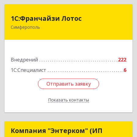
1С:Франчайзи Лотос
1С:Франчайзи Лотос
Симферополь
295029, Крым Респ, Симферополь г, им
В.С.Бархатовой ул, дом № 80
Подробнее
Внедрений
222
1С:Специалист
6
Отправить заявку
Отправить заявку
Показать контакты
Назад
Компания "Энтерком" (ИП
Компания "Энтерком" (ИП