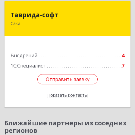
Таврида-софт
Таврида-софт
Саки
296574, Крым Респ, м.р-н Сакский с.п.
Новофедоровское, Новофедоровка пгт, 30
Авиаполка ул, дом № 10
Подробнее
Внедрений
4
1С:Специалист
7
Отправить заявку
Отправить заявку
Показать контакты
Назад
Ближайшие партнеры из соседних
регионов