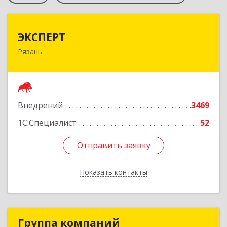
ЭКСПЕРТ
ЭКСПЕРТ
Рязань
390000, Рязанская обл, Рязань г, Сенная ул, дом
№ 10, корпус 3, пом.Н1
Подробнее
Внедрений
3469
1С:Специалист
52
Отправить заявку
Отправить заявку
Показать контакты
Назад
Группа компаний
Группа компаний