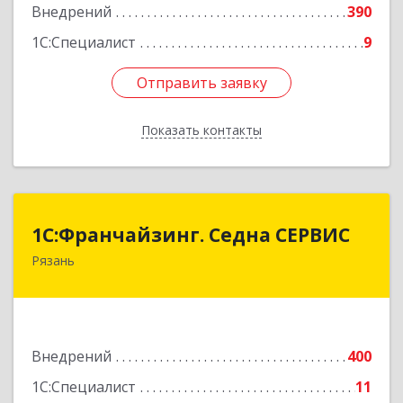
Внедрений
390
1С:Специалист
9
Отправить заявку
Отправить заявку
Показать контакты
Назад
1С:Франчайзинг. Седна СЕРВИС
1С:Франчайзинг. Седна СЕРВИС
Рязань
390006, Рязанская обл, Рязань г, Затинная ул,
дом № 9
Подробнее
Внедрений
400
1С:Специалист
11