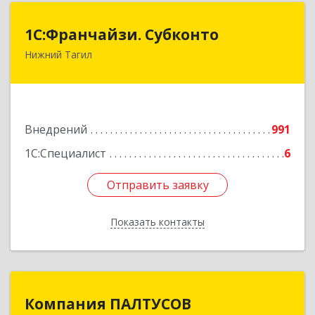
1С:Франчайзи. Субконто
1С:Франчайзи. Субконто
Нижний Тагил
622034, Свердловская обл, Нижний Тагил г,
Октябрьской Революции ул, дом № 37
Подробнее
Внедрений
991
1С:Специалист
6
Отправить заявку
Отправить заявку
Показать контакты
Назад
Компания ПАЛТУСОВ
Компания ПАЛТУСОВ