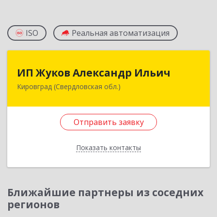
ISO
Реальная автоматизация
ИП Жуков Александр Ильич
ИП Жуков Александр Ильич
Кировград (Свердловская обл.)
624140, Свердловская обл, Кировград г,
Свердлова ул, дом № 68Б, оф.61
Отправить заявку
Подробнее
Отправить заявку
Показать контакты
Назад
Ближайшие партнеры из соседних
регионов