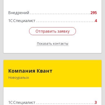
Подробнее
Внедрений
295
1С:Специалист
4
Отправить заявку
Отправить заявку
Показать контакты
Назад
Компания Квант
Компания Квант
Новоуральск
624130, Свердловская обл, Новоуральск г,
Автозаводская ул, дом № 11, кв.3
Подробнее
1С:Специалист
3