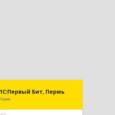
1С:Первый Бит, Пермь
1С:Первый Бит, Пермь
Пермь
614010, Пермский край, Пермь г,
Куйбышева ул, дом № 95Б, оф.1303