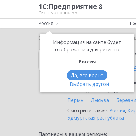
1С:Предприятие 8
Система программ
Россия
Пр
Главная
1С:Рабочее место кассира
Выбор парт
Информация на сайте будет
отображаться для региона
1С:Рабочее мес
Россия
в Пермском кра
Да, все верно
Ознакомьтесь с информацио
Выбрать другой
или внедрение продукта.
Пермь
Лысьва
Березн
Смотрите также:
Россия
,
Кир
Удмуртская республика
Партнеры в вашем регионе: