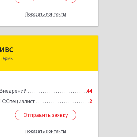
Показать контакты
Назад
ИВС
ИВС
Пермь
614007, Пермский край, Пермь г,
Тимирязева ул, дом № 24, пом.6
Подробнее
Внедрений
44
1С:Специалист
2
Отправить заявку
Отправить заявку
Показать контакты
Назад