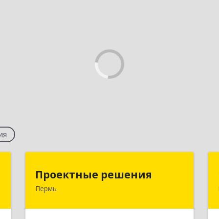
ия
й
Проектные решения
Проектные решения
"
Пермь
614087, Пермский край, Пермь г,
Малкова ул, дом № 28, пом.1
,
2