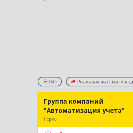
ISO
Реальная автоматизац
Группа компаний
Группа компани
"Автоматизация учета"
"Автоматизация учета
Пермь
614015, Пермский край, Пермь г
Куйбышева ул, дом № 