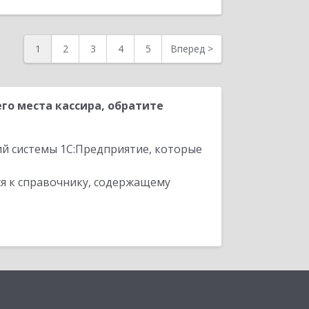
1
2
3
4
5
Вперед
>
о места кассира, обратите
ий системы 1С:Предприятие, которые
я к справочнику, содержащему