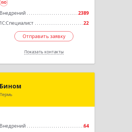
Подробнее
Внедрений
2389
1С:Специалист
22
Отправить заявку
Отправить заявку
Показать контакты
Назад
Бином
Бином
Пермь
614000, Пермский край, Пермь г,
Куйбышева ул, дом № 2, оф.23
Подробнее
Внедрений
64