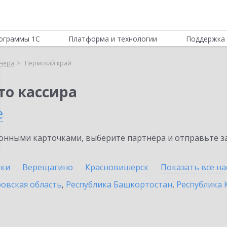
ограммы 1С
Платформа и технологии
Поддержка 
нёра
Пермский край
то кассира
е
нными карточками, выберите партнёра и отправьте за
ики
Верещагино
Красновишерск
Показать все н
овская область
,
Республика Башкортостан
,
Республика 