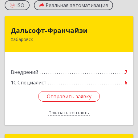
ISO
Реальная автоматизация
Дальсофт-Франчайзи
Дальсофт-Франчайзи
Хабаровск
680017, Хабаровский край, Хабаровск г,
Постышева ул, дом № 22а, оф.609
Подробнее
Внедрений
7
1С:Специалист
6
Отправить заявку
Отправить заявку
Показать контакты
Назад