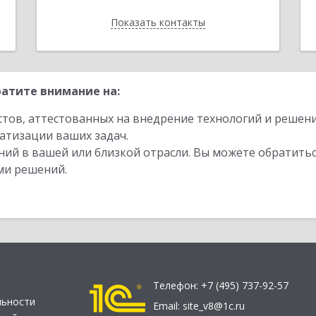
Показать контакты
Назад
атите внимание на:
стов, аттестованных на внедрение технологий и решен
атизации ваших задач.
ий в вашей или близкой отрасли. Вы можете обратитьс
ми решений.
Телефон:
+7 (495) 737-92-57
льности
Email:
site_v8@1c.ru