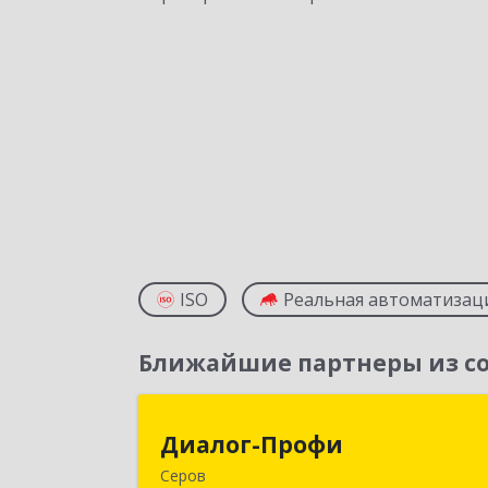
ISO
Реальная автоматизац
Ближайшие партнеры из со
Диалог-Проф
Диалог-Профи
Серов
624980, Свердловская обл, Серов г