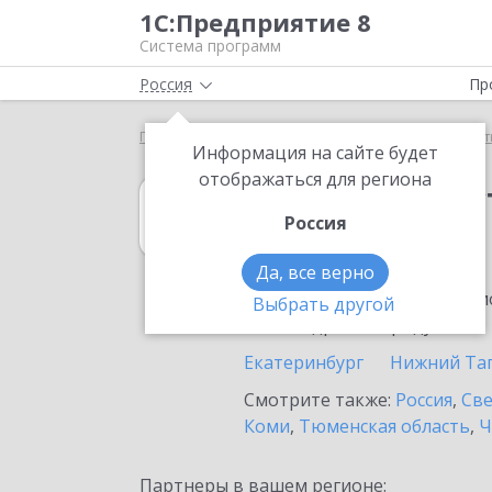
1С:Предприятие 8
Система программ
Россия
Пр
Главная
1С:Рабочее место кассира
Выбор парт
Информация на сайте будет
отображаться для региона
1С:Рабочее мес
Россия
в Карпинске
Да, все верно
Ознакомьтесь с информацио
Выбрать другой
или внедрение продукта.
Екатеринбург
Нижний Та
Смотрите также:
Россия
,
Све
Коми
,
Тюменская область
,
Ч
Партнеры в вашем регионе: