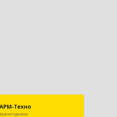
АРМ-Техно
АРМ-Техно
Краснотурьинск
624447, Свердловская обл,