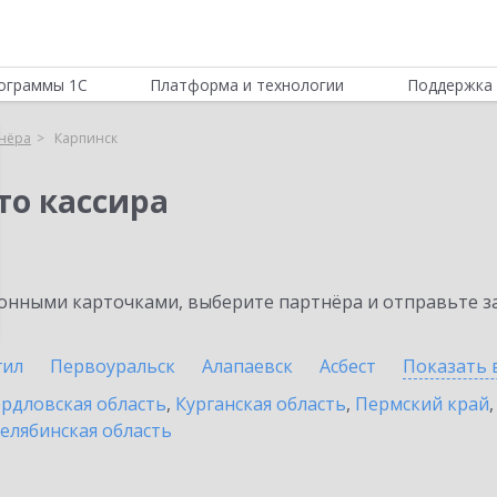
ограммы 1С
Платформа и технологии
Поддержка 
нёра
Карпинск
то кассира
нными карточками, выберите партнёра и отправьте за
гил
Первоуральск
Алапаевск
Асбест
Показать 
рдловская область
,
Курганская область
,
Пермский край
елябинская область