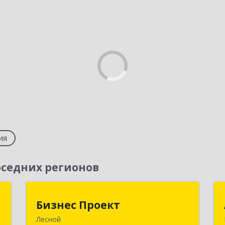
ия
седних регионов
и
Бизнес Проект
Бизнес Проект
Лесной
,
624200, Свердловская обл, Лесной г,