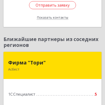
Отправить заявку
Подробнее
Отправить заявку
Показать контакты
Назад
Ближайшие партнеры из соседних
регионов
Фирма "Тори"
Фирма "Тори"
Асбест
624286, Свердловская обл, Асбест г, Малышева
рп, Автомобилистов ул, дом № 7, кв.24
Подробнее
1С:Специалист
5