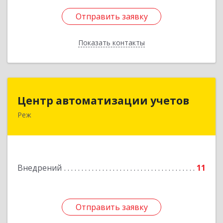
Отправить заявку
Отправить заявку
Показать контакты
Назад
Центр автоматизации учетов
Центр автоматизации учетов
Реж
623750, Свердловская обл, Режевской р-н, Реж
г, Энгельса ул, дом № 6 А
Подробнее
Внедрений
11
Отправить заявку
Отправить заявку