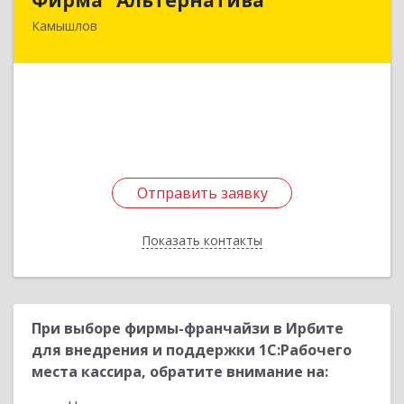
Камышлов
624860, Свердловская обл, Камышлов г, Ленина
ул, дом № 30
Подробнее
Отправить заявку
Отправить заявку
Показать контакты
Назад
При выборе фирмы-франчайзи в Ирбите
для внедрения и поддержки 1С:Рабочего
места кассира, обратите внимание на: