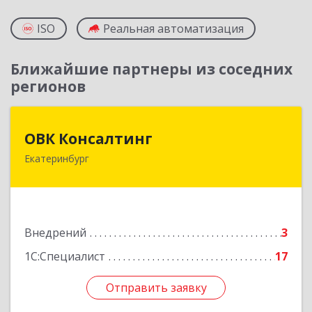
ISO
Реальная автоматизация
Ближайшие партнеры из соседних
регионов
ОВК Консалтинг
ОВК Консалтинг
Екатеринбург
620061, Свердловская обл, Екатеринбург г, Алая
ул, дом № 1, оф.12
Подробнее
Внедрений
3
1С:Специалист
17
Отправить заявку
Отправить заявку