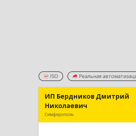
ISO
Реальная автоматизац
ИП Бердников Дмитрий
ИП Бердников Дмитри
Николаевич
Николаеви
Симферополь
295044, Крым Респ, Симферополь г
Аральская ул, дом № 61, кв.6