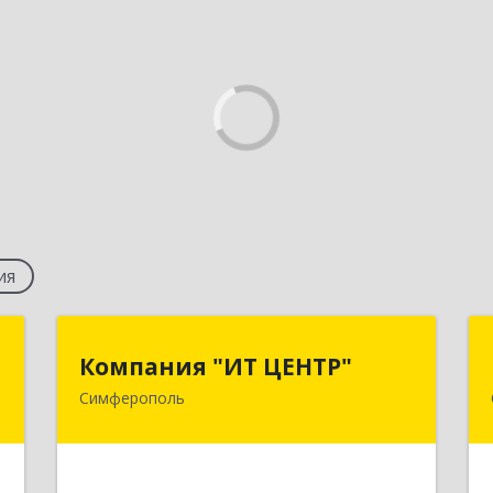
ия
й
Компания "ИТ ЦЕНТР"
Компания "ИТ ЦЕНТР"
ч
Симферополь
295043, Крым Респ, Симферополь г,
Гоголя ул, дом № 68, литера А, пом.1-2
,
5
Подробнее