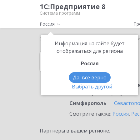
1С:Предприятие 8
Система программ
Россия
Пр
Главная
1С:Розница
Выбор партнёра
Симфе
Информация на сайте будет
отображаться для региона
1С:Розница
Россия
в Симферополе
Да, все верно
Ознакомьтесь с информацио
Выбрать другой
или внедрение продукта.
Симферополь
Севастоп
Смотрите также:
Россия
,
Рес
Партнеры в вашем регионе: