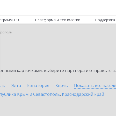
ограммы 1С
Платформа и технологии
Поддержка 
рополь
нными карточками, выберите партнёра и отправьте за
оль
Ялта
Евпатория
Керчь
Показать все насе
публика Крым и Севастополь
,
Краснодарский край