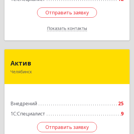
Отправить заявку
Отправить заявку
Показать контакты
Назад
Актив
Актив
Челябинск
454106, Челябинская обл, Челябинск г,
Островского ул, дом № 38, кв.1
Подробнее
Внедрений
25
1С:Специалист
9
Отправить заявку
Отправить заявку