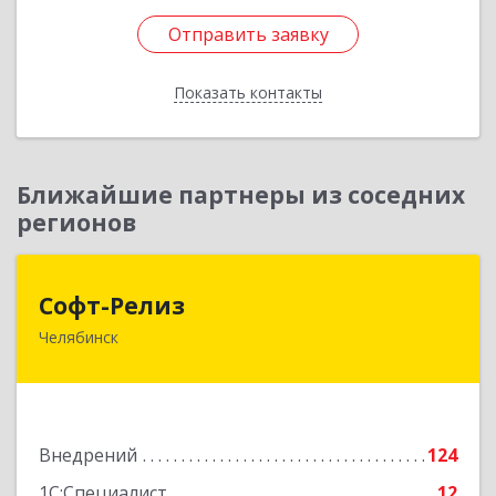
Отправить заявку
Отправить заявку
Показать контакты
Назад
Ближайшие партнеры из соседних
регионов
Софт-Релиз
Софт-Релиз
Челябинск
454014, Челябинская обл, Челябинск г,
Солнечная ул, дом № 7, оф.309
Подробнее
Внедрений
124
1С:Специалист
12