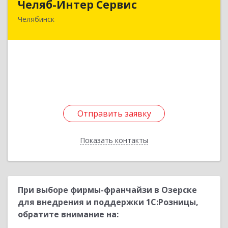
Челяб-Интер Сервис
Челябинск
454018, Челябинская обл, Челябинск г, Северо-
Крымская ул, дом № 91, оф.3
Подробнее
Отправить заявку
Отправить заявку
Показать контакты
Назад
При выборе фирмы-франчайзи в Озерске
для внедрения и поддержки 1С:Розницы,
обратите внимание на: