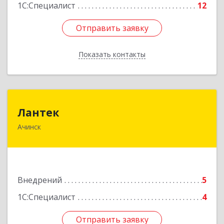
1С:Специалист
12
Отправить заявку
Отправить заявку
Показать контакты
Назад
Лантек
Лантек
Ачинск
662153, Красноярский край, Ачинск г,
Декабристов ул, дом № 58
Подробнее
Внедрений
5
1С:Специалист
4
Отправить заявку
Отправить заявку