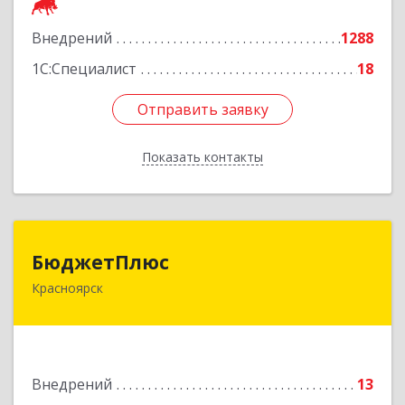
Подробнее
Внедрений
1288
1С:Специалист
18
Отправить заявку
Отправить заявку
Показать контакты
Назад
БюджетПлюс
БюджетПлюс
Красноярск
660028, Красноярский край, Красноярск г,
Телевизорная ул, дом № 1, пом.401/3
Подробнее
Внедрений
13