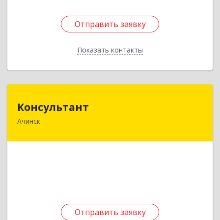
Отправить заявку
Отправить заявку
Показать контакты
Назад
Консультант
Консультант
Ачинск
662159, Красноярский край, Ачинск г, Юго-
Восточный район, дом № 21А
Подробнее
Отправить заявку
Отправить заявку