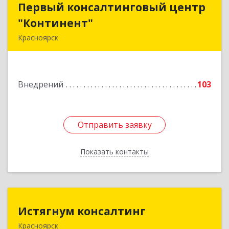
Первый консалтинговый центр
Первый консалтинговый центр
"Континент"
"Континент"
Красноярск
660100, Красноярский край, Красноярск г, Ладо
Кецховели ул, дом № 35, оф.55
Внедрений
103
Подробнее
Отправить заявку
Отправить заявку
Показать контакты
Назад
Истягнум консалтинг
Истягнум консалтинг
Красноярск
660041, Красноярский край, Красноярск г,