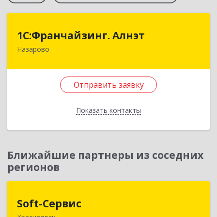
1С:Франчайзинг. Алнэт
1С:Франчайзинг. Алнэт
Назарово
662200, Красноярский край, Назарово г,
Борисенко ул, дом № 11
Отправить заявку
Подробнее
Отправить заявку
Показать контакты
Назад
Ближайшие партнеры из соседних
регионов
Soft-Сервис
Soft-Сервис