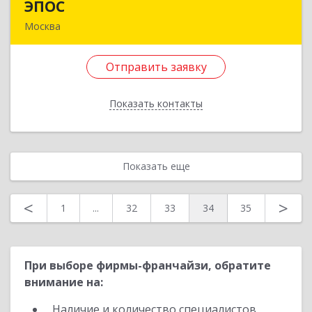
ЭПОС
ЭПОС
Москва
142715, Московская обл, Ленинский р-н,
Развилка п, дом № 5А-27
Отправить заявку
Подробнее
Показать контакты
Отправить заявку
Назад
Показать еще
<
>
1
...
32
33
34
35
При выборе фирмы-франчайзи, обратите
внимание на:
Наличие и количество специалистов,