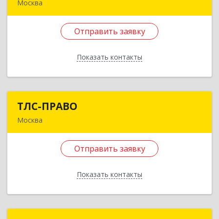
Москва
111402, Москва г, Жемчуговой аллея, дом № 5,
корпус 2, пом.109, ком.6
Отправить заявку
Подробнее
Показать контакты
Отправить заявку
Назад
ТЛС-ПРАВО
ТЛС-ПРАВО
Москва
105082, Москва г, Фридриха Энгельса ул, дом №
75, строение 21, этаж 5, пом. I, ком. 18, оф.501
Отправить заявку
Подробнее
Показать контакты
Отправить заявку
Назад