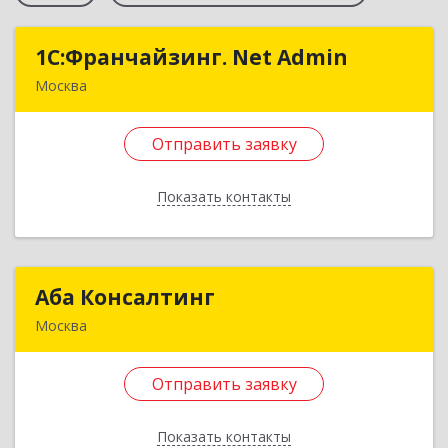
1С:Франчайзинг. Net Admin
1С:Франчайзинг. Net Admin
Москва
125167, Москва г, вн.тер.г. муниципальный
округ Аэропорт, Пилота Нестерова ул, дом №
Отправить заявку
5, пом.2/1
Показать контакты
Подробнее
Отправить заявку
Аба Консалтинг
Аба Консалтинг
Назад
Москва
141195, Московская обл, Фрязино г, 60 лет СССР
ул, дом № 1, кв.208
Отправить заявку
Подробнее
Показать контакты