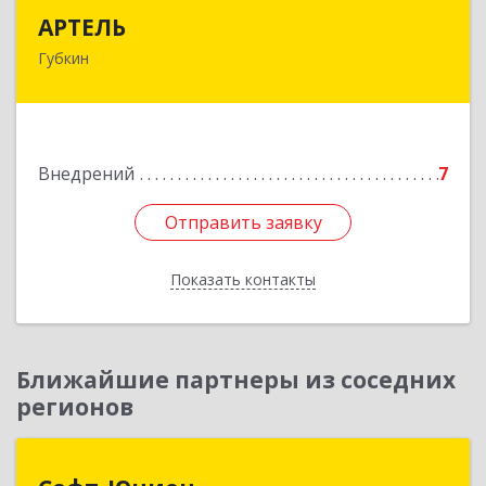
АРТЕЛЬ
АРТЕЛЬ
Губкин
309181, Белгородская обл, Губкинский р-н,
Губкин г, Мира ул, дом № 20, оф.506
Подробнее
Внедрений
7
Отправить заявку
Отправить заявку
Показать контакты
Назад
Ближайшие партнеры из соседних
регионов
Софт-Юнион