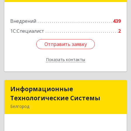
Подробнее
Внедрений
439
1С:Специалист
2
Отправить заявку
Отправить заявку
Показать контакты
Назад
Информационные
Информационные
Технологические Системы
Технологические Системы
Белгород
308014, Белгородская обл, Белгород г, Садовая
ул, дом № 2А