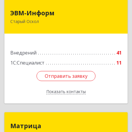
ЭВМ-Информ
ЭВМ-Информ
Старый Оскол
309502, Белгородская обл, Старый Оскол г,
Надежда мкр, строение 11
Подробнее
Внедрений
41
1С:Специалист
11
Отправить заявку
Отправить заявку
Показать контакты
Назад
Матрица
Матрица