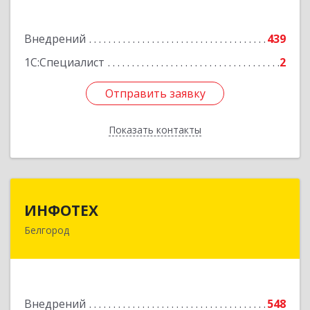
Подробнее
Внедрений
439
1С:Специалист
2
Отправить заявку
Отправить заявку
Показать контакты
Назад
ИНФОТЕХ
ИНФОТЕХ
Белгород
308012, Белгородская обл, Белгород г,
Костюкова ул, дом № 36-Г
Подробнее
Внедрений
548