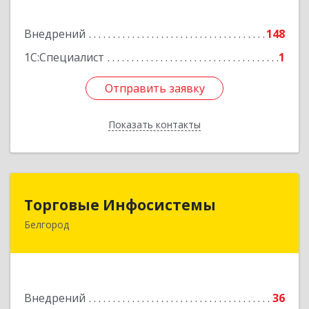
Подробнее
Внедрений
148
1С:Специалист
1
Отправить заявку
Отправить заявку
Показать контакты
Назад
Торговые Инфосистемы
Торговые Инфосистемы
Белгород
308023, Белгородская обл, Белгород г,
Студенческая ул, дом № 17г, оф.213
Подробнее
Внедрений
36