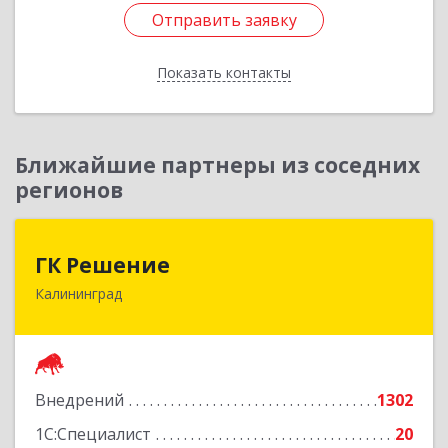
Отправить заявку
Отправить заявку
Показать контакты
Назад
Ближайшие партнеры из соседних
регионов
ГК Решение
ГК Решение
Калининград
236038, Калининградская обл, Калининград г,
Липовая аллея ул, дом № 2
Подробнее
Внедрений
1302
1С:Специалист
20