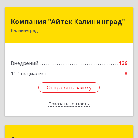
Компания "Айтек Калининград"
Компания "Айтек Калининград"
Калининград
236016, Калининградская обл, Калининград г,
Стекольная ул, дом № 39
Подробнее
Внедрений
136
1С:Специалист
8
Отправить заявку
Отправить заявку
Показать контакты
Назад
А-систем