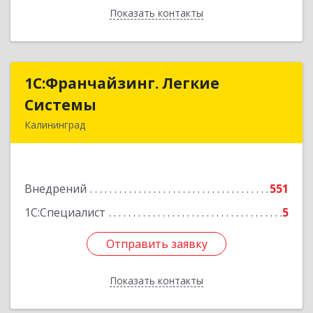
Показать контакты
Назад
1С:Франчайзинг. Легкие
1С:Франчайзинг. Легкие
Системы
Системы
Калининград
236000, Калининградская обл, Калининград г,
Геологическая ул, дом № 1, оф.34
Внедрений
551
Подробнее
1С:Специалист
5
Отправить заявку
Отправить заявку
Показать контакты
Назад