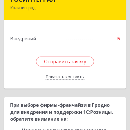
Калининград
236016, Калининградская обл, Калининград г,
Куйбышева ул, дом № 53А, оф.3
Подробнее
Внедрений
5
Отправить заявку
Отправить заявку
Показать контакты
Назад
При выборе фирмы-франчайзи в Гродно
для внедрения и поддержки 1С:Розницы,
обратите внимание на: