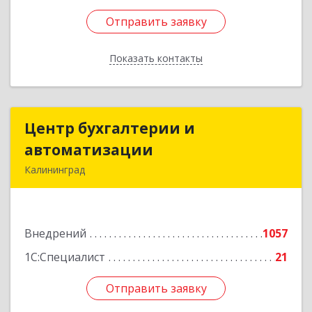
Отправить заявку
Отправить заявку
Показать контакты
Назад
Центр бухгалтерии и
Центр бухгалтерии и
автоматизации
автоматизации
Калининград
236006, Калининградская обл, Калининград г,
Фрунзе ул, дом № 6, оф.13
Внедрений
1057
Подробнее
1С:Специалист
21
Отправить заявку
Отправить заявку