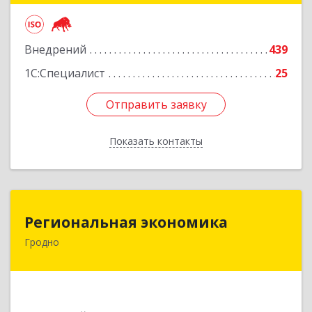
Подробнее
Внедрений
439
1С:Специалист
25
Отправить заявку
Отправить заявку
Показать контакты
Назад
Региональная экономика
Региональная экономика
Гродно
БЕЛАРУСЬ , 230002, г.Гродно, ул.Богуцкого, д.5,
каб.6
Подробнее