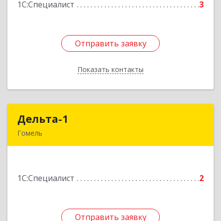
1С:Специалист
3
Подробнее
Отправить заявку
Отправить заявку
Показать контакты
Назад
Дельта-1
Дельта-1
Гомель
246031, г. Гомель, ул. Рощинская, 2, 1 этаж
Подробнее
1С:Специалист
2
Отправить заявку
Отправить заявку