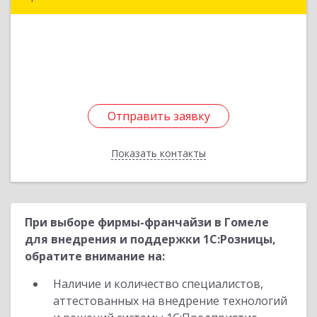
241013, Брянская обл, Брянск г, Болховская ул,
дом № 73, оф.8
Подробнее
Отправить заявку
Отправить заявку
Показать контакты
Назад
При выборе фирмы-франчайзи в Гомеле
для внедрения и поддержки 1С:Розницы,
обратите внимание на:
Наличие и количество специалистов,
аттестованных на внедрение технологий