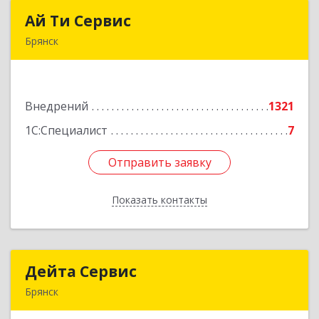
Ай Ти Сервис
Ай Ти Сервис
Брянск
241035, Брянская обл, Брянск г, Брянской
Пролетарской Дивизии ул, дом № 9
Внедрений
1321
Подробнее
1С:Специалист
7
Отправить заявку
Отправить заявку
Показать контакты
Назад
Дейта Сервис
Дейта Сервис
Брянск
241035, Брянская обл, Брянск г, Ульянова ул,