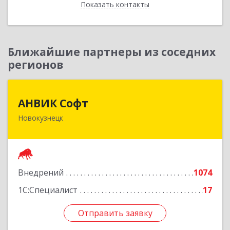
Показать контакты
Назад
Ближайшие партнеры из соседних
регионов
АНВИК Софт
АНВИК Софт
Новокузнецк
654079, Кемеровская область - Кузбасс,
Новокузнецкий г.о, Новокузнецк г,
Куйбышевский р-н, Невского ул, дом № 1, этаж
2
Внедрений
1074
Подробнее
1С:Специалист
17
Отправить заявку
Отправить заявку