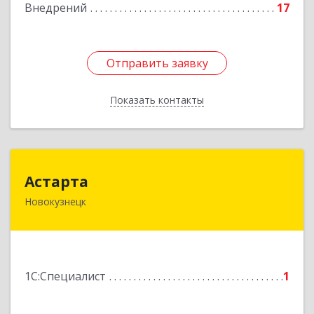
Внедрений
17
Отправить заявку
Отправить заявку
Показать контакты
Назад
Астарта
Астарта
Новокузнецк
654079, Кемеровская обл, Новокузнецк г,
Суворова ул, дом № 8
Подробнее
1С:Специалист
1