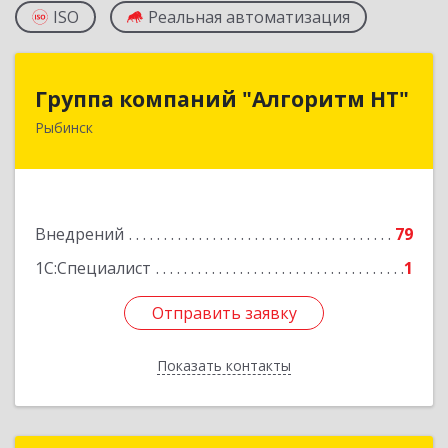
ISO
Реальная автоматизация
Группа компаний "Алгоритм НТ"
Группа компаний "Алгоритм НТ"
Рыбинск
152901, Ярославская обл, Рыбинский р-н,
Рыбинск г, Гоголя ул, дом № 1
Подробнее
Внедрений
79
1С:Специалист
1
Отправить заявку
Отправить заявку
Показать контакты
Назад