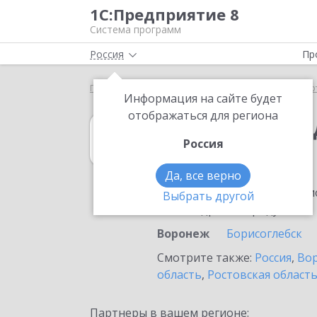
1С:Предприятие 8
Система программ
Россия
Пр
Главная
1С:Платежные документы 8
Выбор пар
Информация на сайте будет
отображаться для региона
1С:Платежные 
Россия
в Воронеже
Да, все верно
Ознакомьтесь с информацио
Выбрать другой
или внедрение продукта.
Воронеж
Борисоглебск
Смотрите также:
Россия
,
Вор
область
,
Ростовская област
Партнеры в вашем регионе: